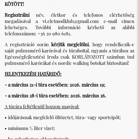
KÖTÖTT!
Regisztrálni
név, életkor és telefonos elérhetőség
megadásával a
vt.eletmodklub@gmail.com
e-mail címen
lehetséges. További információ kérhető az alábbi
telefonszámon: +36 20 980 6181.
A regisztráció során
kérjük megjelölni
, hogy rendelkezik-e
saját pulzusmérő karórával és túrabottal, ugyanis a túrához az
Egészségfejlesztési Iroda csak KORLÁTOZOTT számban tud
pulzusmérő karórákat és nordic walking botokat biztosítani!
JELENTKEZÉSI HATÁRIDŐ:
- a március 21-i túra esetében: 2026. március 19;
- a március 28-i túra esetében: 2026. március 26.
A túrára feltétlenül hozzon magával:
• időjárásnak megfelelő öltözetet, túra- vagy sportcipőt;
• minimum ½ liter vizet;
• ha cukorbeteg, akkor tízórait;