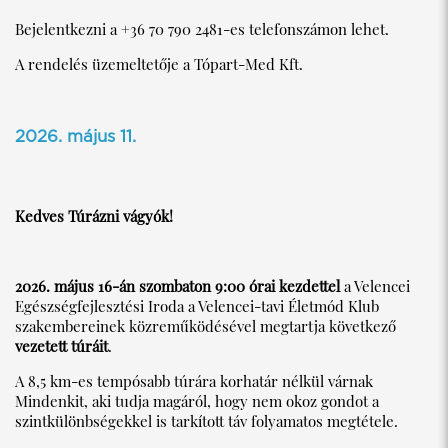
Bejelentkezni a +36 70 790 2481-es telefonszámon lehet.
A rendelés üzemeltetője a Tópart-Med Kft.
2026. május 11.
Kedves Túrázni vágyók!
2026. május 16-án szombaton 9:00 órai kezdettel
a Velencei
Egészségfejlesztési Iroda a Velencei-tavi Életmód Klub
szakembereinek közreműködésével megtartja következő
vezetett túráit
.
A 8,5 km-es tempósabb túrára korhatár nélkül várnak
Mindenkit, aki tudja magáról, hogy nem okoz gondot a
szintkülönbségekkel is tarkított táv folyamatos megtétele.