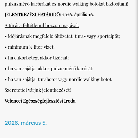
pulzusmérő karórákat és nordic walking botokat biztosítani!
JELENTKEZÉSI HATÁRIDŐ:
2026. április 16.
A túrára feltétlenül hozzon magával:
• időjárásnak megfelelő öltözetet, túra- vagy sportcipőt;
• minimum ½ liter vizet;
• ha cukorbeteg, akkor tízórait;
• ha van sajátja, akkor pulzusmérő karórát;
• ha van sajátja, túrabotot vagy nordic walking botot.
Szeretettel várjuk jelentkezését!
Velencei Egészségfejlesztési Iroda
2026. március 5.