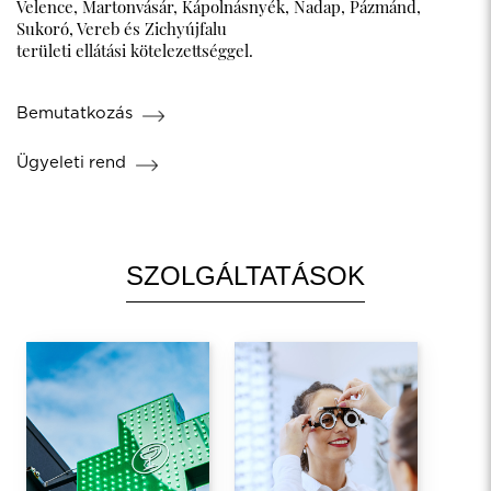
Velence, Martonvásár, Kápolnásnyék, Nadap, Pázmánd,
Sukoró, Vereb és Zichyújfalu
területi ellátási kötelezettséggel.
Bemutatkozás
Ügyeleti rend
SZOLGÁLTATÁSOK