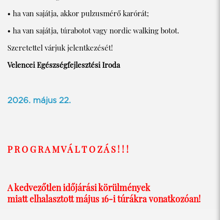
• ha van sajátja, akkor pulzusmérő karórát;
• ha van sajátja, túrabotot vagy nordic walking botot.
Szeretettel várjuk jelentkezését!
Velencei Egészségfejlesztési Iroda
2026. május 22.
P R O G R A M V Á L T O Z Á S ! ! !
A kedvezőtlen időjárási körülmények
miatt elhalasztott május 16-i túrákra vonatkozóan!