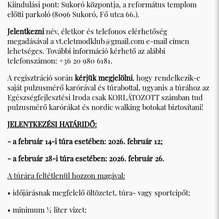
Kiindulási pont: Sukoró központja, a református templom
előtti parkoló (8096 Sukoró, Fő utca 66.).
Jelentkezni
név, életkor és telefonos elérhetőség
megadásával a
vt.eletmodklub@gmail.com
e-mail címen
lehetséges. További információ kérhető az alábbi
telefonszámon: +36 20 980 6181.
A regisztráció során
kérjük megjelölni
, hogy rendelkezik-e
saját pulzusmérő karórával és túrabottal, ugyanis a túrához az
Egészségfejlesztési Iroda csak KORLÁTOZOTT számban tud
pulzusmérő karórákat és nordic walking botokat biztosítani!
JELENTKEZÉSI HATÁRIDŐ:
- a február 14-i túra esetében: 2026. február 12;
- a február 28-i túra esetében: 2026. február 26.
A túrára feltétlenül hozzon magával:
• időjárásnak megfelelő öltözetet, túra- vagy sportcipőt;
• minimum ½ liter vizet;