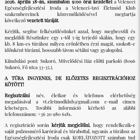
2026. április 18-án, szombaton 9:00 órai kezdettel
a Velencei
Egészségfejlesztési Iroda a Velencei-tavi Életmód Klub
szakembereinek közreműködésével megtartja
következő
vezetett túráját
.
Kérjük, segítse felkészülésünket azzal, hogy megbecsüli és
megküldi Részünkre egy 1-től 5-ig terjedő skálán, hogy egy
kb. 8 km-es túrához milyen erőnlétben érzi magát, szokott-e
időnként túrázni, hosszabb távon sétálni vagy gyalogolni.
Kiindulási pont: Sukoró, Művelődési Ház előtti parkoló (8096
Sukoró, Fő utca 33-35.).
A TÚRA INGYENES, DE ELŐZETES REGISZTRÁCIÓHOZ
KÖTÖTT!
Regisztrálni
név, életkor és telefonos elérhetőség
megadásával a
vt.eletmodklub@gmail.com
e-mail címen
lehetséges. További információ kérhető az alábbi
telefonszámon: +36 20 980 6181.
A regisztráció során
kérjük megjelölni
, hogy rendelkezik-e
saját pulzusmérő karórával és túrabottal, ugyanis a túrához az
Egészségfejlesztési Iroda csak KORLÁTOZOTT számban tud