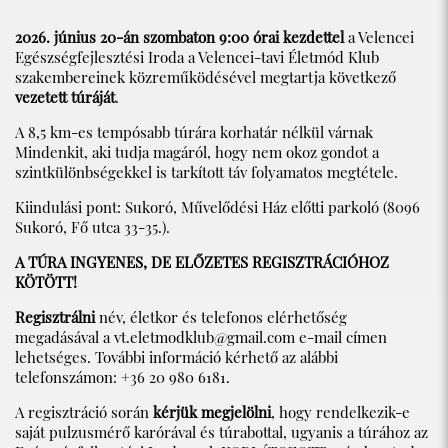
2026. június 20-án szombaton 9:00 órai kezdettel
a Velencei
Egészségfejlesztési Iroda a Velencei-tavi Életmód Klub
szakembereinek közreműködésével megtartja következő
vezetett túráját
.
A 8,5 km-es tempósabb túrára korhatár nélkül várnak
Mindenkit, aki tudja magáról, hogy nem okoz gondot a
szintkülönbségekkel is tarkított táv folyamatos megtétele.
Kiindulási pont: Sukoró, Művelődési Ház előtti parkoló (8096
Sukoró, Fő utca 33-35.).
A TÚRA INGYENES, DE ELŐZETES REGISZTRÁCIÓHOZ
KÖTÖTT!
Regisztrálni
név, életkor és telefonos elérhetőség
megadásával a
vt.eletmodklub@gmail.com
e-mail címen
lehetséges. További információ kérhető az alábbi
telefonszámon: +36 20 980 6181.
A regisztráció során
kérjük megjelölni
, hogy rendelkezik-e
saját pulzusmérő karórával és túrabottal, ugyanis a túrához az