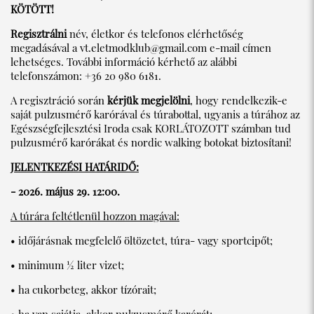
KÖTÖTT!
Regisztrálni
név, életkor és telefonos elérhetőség
megadásával a
vt.eletmodklub@gmail.com
e-mail címen
lehetséges. További információ kérhető az alábbi
telefonszámon: +36 20 980 6181.
A regisztráció során
kérjük megjelölni
, hogy rendelkezik-e
saját pulzusmérő karórával és túrabottal, ugyanis a túrához az
Egészségfejlesztési Iroda csak KORLÁTOZOTT számban tud
pulzusmérő karórákat és nordic walking botokat biztosítani!
JELENTKEZÉSI HATÁRIDŐ:
- 2026. május 29. 12:00.
A túrára feltétlenül hozzon magával:
• időjárásnak megfelelő öltözetet, túra- vagy sportcipőt;
• minimum ½ liter vizet;
• ha cukorbeteg, akkor tízórait;
• ha van sajátja, akkor pulzusmérő karórát;