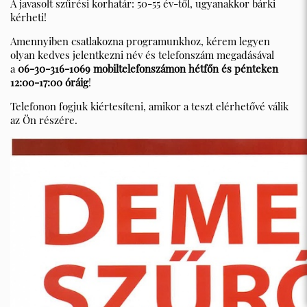
A javasolt szűrési korhatár: 50-55 év-től, ugyanakkor bárki
kérheti!
Amennyiben csatlakozna programunkhoz, kérem legyen
olyan kedves jelentkezni név és telefonszám megadásával
a
06-30-316-1069 mobiltelefonszámon hétfőn és pénteken
12:00-17:00 óráig
!
Telefonon fogjuk kiértesíteni, amikor a teszt elérhetővé válik
az Ön részére.
2481 Velence, Balatoni út 65.
06 22 589 515
titkarsag@velenceszakrendelo.hu