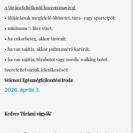
A túrára feltétlenül hozzon magával:
• időjárásnak megfelelő öltözetet, túra- vagy sportcipőt;
• minimum ½ liter vizet;
• ha cukorbeteg, akkor tízórait;
• ha van sajátja, akkor pulzusmérő karórát;
• ha van sajátja, túrabotot vagy nordic walking botot.
Szeretettel várjuk jelentkezését!
Velencei Egészségfejlesztési Iroda
2026. április 3.
Kedves Túrázni vágyók!