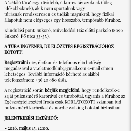
A "sétáló túra" egy rövidebb, 6 km-es táv azoknak (főleg
idősebbeknek), akik nem sportolnak vagy
túráznak rendszeresen és tudják magukról, hogy fizikai
állapotuk nem elégséges egy hosszabb, tempósabb túrához.
Kiindulási pont: Sukoró, Művelődési Ház előtti parkoló (8096
Sukoró, Fő utca 33-35.).
A TÚRA INGYENES, DE ELŐZETES REGISZTRÁCIÓHOZ
KÖTÖTT!
Regisztrálni
név, életkor és telefonos elérhetőség
megadásával a
vt.eletmodklub@gmail.com
e-mail címen
lehetséges. További információ kérhető az alábbi
telefonszámon: +36 20 980 6181.
A regisztráció során
kérjük megjelölni
, hogy rendelkezik-e
saját pulzusmérő karórával és túrabottal, ugyanis a túrához az
Egészségfejlesztési Iroda csak KORLÁTOZOTT számban tud
pulzusmérő karórákat és nordic walking botokat biztosítani!
JELENTKEZÉSI HATÁRIDŐ:
- 2026. május 15. 12:00.