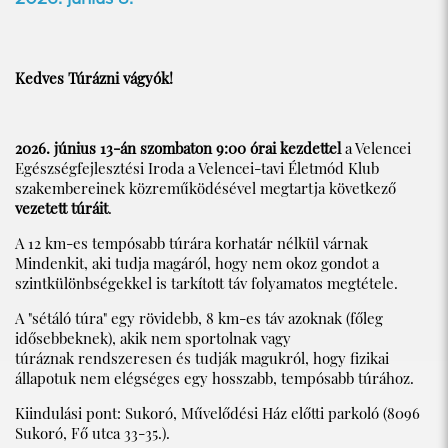
Kedves Túrázni vágyók!
2026. június 13-án szombaton 9:00 órai kezdettel
a Velencei
Egészségfejlesztési Iroda a Velencei-tavi Életmód Klub
szakembereinek közreműködésével megtartja következő
vezetett túráit
.
A 12 km-es tempósabb túrára korhatár nélkül várnak
Mindenkit, aki tudja magáról, hogy nem okoz gondot a
szintkülönbségekkel is tarkított táv folyamatos megtétele.
A "sétáló túra" egy rövidebb, 8 km-es táv azoknak (főleg
idősebbeknek), akik nem sportolnak vagy
túráznak rendszeresen és tudják magukról, hogy fizikai
állapotuk nem elégséges egy hosszabb, tempósabb túrához.
Kiindulási pont: Sukoró, Művelődési Ház előtti parkoló (8096
Sukoró, Fő utca 33-35.).