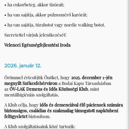
• ha cukorbeteg, akkor tízórait;
• ha van sajátja, akkor pulzusmérő karórát;
• ha van sajátja, túrabotot vagy nordic walking botot.
Szeretettel várjuk jelentkezését!
Velencei Egészségfejlesztési Iroda
2026. január 12.
Örömmel értesítjük Önöket, hogy
2025. december 1-jén
megnyílt Székesfehérváron
a Budai Kapu Társasházban
az
ÓV-LAK Demens és Idős Közösségi Klub
, mint
mentálhigiéniás szolgáltatás.
A Klub célja, hogy
idős és demenciával élő páciensek számára
biztonságos, családias és szakmailag támogatott napközbeni
felügyeletet
biztosítson.
A Klub szolgáltatásaink közé tartozik: