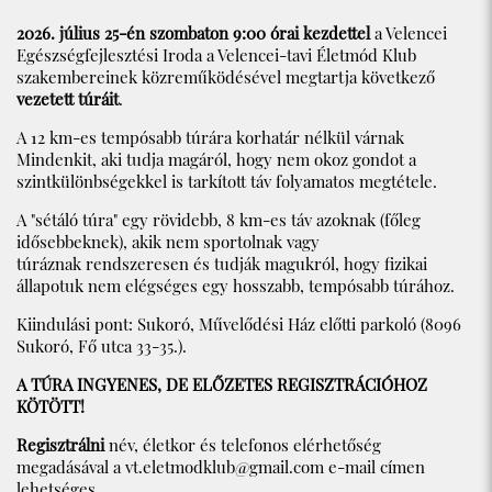
2026. július 25-én szombaton 9:00 órai kezdettel
a Velencei
Egészségfejlesztési Iroda a Velencei-tavi Életmód Klub
szakembereinek közreműködésével megtartja következő
vezetett túráit
.
A 12 km-es tempósabb túrára korhatár nélkül várnak
Mindenkit, aki tudja magáról, hogy nem okoz gondot a
szintkülönbségekkel is tarkított táv folyamatos megtétele.
A "sétáló túra" egy rövidebb, 8 km-es táv azoknak (főleg
idősebbeknek), akik nem sportolnak vagy
túráznak rendszeresen és tudják magukról, hogy fizikai
állapotuk nem elégséges egy hosszabb, tempósabb túrához.
Kiindulási pont: Sukoró, Művelődési Ház előtti parkoló (8096
Sukoró, Fő utca 33-35.).
A TÚRA INGYENES, DE ELŐZETES REGISZTRÁCIÓHOZ
KÖTÖTT!
Regisztrálni
név, életkor és telefonos elérhetőség
megadásával a
vt.eletmodklub@gmail.com
e-mail címen
lehetséges.