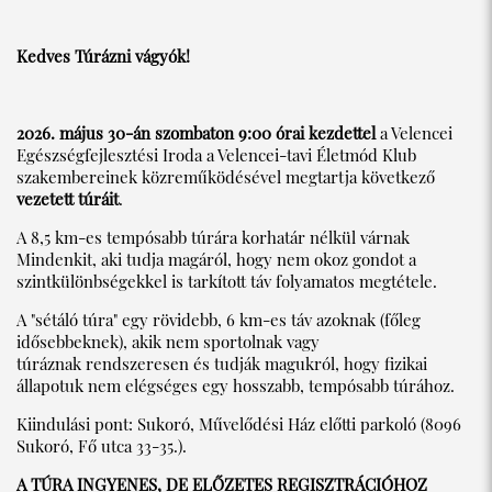
Kedves Túrázni vágyók!
2026. május 30-án szombaton 9:00 órai kezdettel
a Velencei
Egészségfejlesztési Iroda a Velencei-tavi Életmód Klub
szakembereinek közreműködésével megtartja következő
vezetett túráit
.
A 8,5 km-es tempósabb túrára korhatár nélkül várnak
Mindenkit, aki tudja magáról, hogy nem okoz gondot a
szintkülönbségekkel is tarkított táv folyamatos megtétele.
A "sétáló túra" egy rövidebb, 6 km-es táv azoknak (főleg
idősebbeknek), akik nem sportolnak vagy
túráznak rendszeresen és tudják magukról, hogy fizikai
állapotuk nem elégséges egy hosszabb, tempósabb túrához.
Kiindulási pont: Sukoró, Művelődési Ház előtti parkoló (8096
Sukoró, Fő utca 33-35.).
A TÚRA INGYENES, DE ELŐZETES REGISZTRÁCIÓHOZ