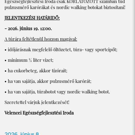
Egészségfejlesztési Iroda csak KORLÁTOZOTT számban tud
pulzusmérő karórákat és nordic walking botokat biztosítani!
JELENTKEZÉSI HATÁRIDŐ:
- 2026. június 19. 12:00.
A túrára feltétlenül hozzon magával:
• időjárásnak megfelelő öltözetet, túra- vagy sportcipőt;
• minimum ½ liter vizet;
• ha cukorbeteg, akkor tízórait;
• ha van sajátja, akkor pulzusmérő karórát;
• ha van sajátja, túrabotot vagy nordic walking botot.
Szeretettel várjuk jelentkezését!
Velencei Egészségfejlesztési Iroda
2026. június 8.