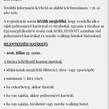
További információ kérhető az alábbi telefonszámon: +36 20
980 6181.
A regisztráció során
kérjük megjelölni
, hogy rendelkezik-e
saját pulzusmérő karórával és túrabottal, ugyanis a túrához az
Egészségfejlesztési Iroda csak KORLÁTOZOTT számban tud
pulzusmérő karórákat és nordic walking botokat biztosítani!
JELENTKEZÉSI HATÁRIDŐ:
- 2026. július 23. 12:00.
A túrára feltétlenül hozzon magával:
• időjárásnak megfelelő öltözetet, túra- vagy sportcipőt;
• minimum ½ liter vizet;
• ha cukorbeteg, akkor tízórait;
• ha van sajátja, akkor pulzusmérő karórát;
• ha van sajátja, túrabotot vagy nordic walking botot.