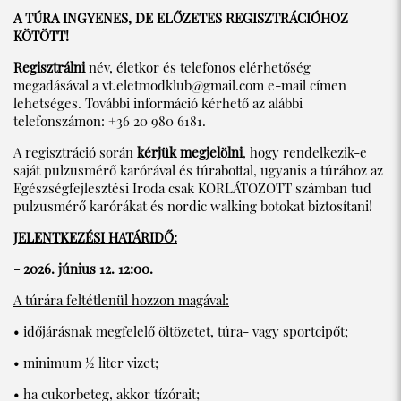
A TÚRA INGYENES, DE ELŐZETES REGISZTRÁCIÓHOZ
KÖTÖTT!
Regisztrálni
név, életkor és telefonos elérhetőség
megadásával a
vt.eletmodklub@gmail.com
e-mail címen
lehetséges. További információ kérhető az alábbi
telefonszámon: +36 20 980 6181.
A regisztráció során
kérjük megjelölni
, hogy rendelkezik-e
saját pulzusmérő karórával és túrabottal, ugyanis a túrához az
Egészségfejlesztési Iroda csak KORLÁTOZOTT számban tud
pulzusmérő karórákat és nordic walking botokat biztosítani!
JELENTKEZÉSI HATÁRIDŐ:
- 2026. június 12. 12:00.
A túrára feltétlenül hozzon magával:
• időjárásnak megfelelő öltözetet, túra- vagy sportcipőt;
• minimum ½ liter vizet;
• ha cukorbeteg, akkor tízórait;