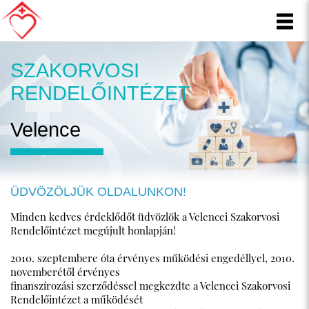
SZAKORVOSI
RENDELŐINTÉZET
Velence
ÜDVÖZÖLJÜK OLDALUNKON!
Minden kedves érdeklődőt üdvözlök a Velencei Szakorvosi
Rendelőintézet megújult honlapján!
2010. szeptembere óta érvényes működési engedéllyel, 2010.
novemberétől érvényes
finanszírozási szerződéssel megkezdte a Velencei Szakorvosi
Rendelőintézet a működését