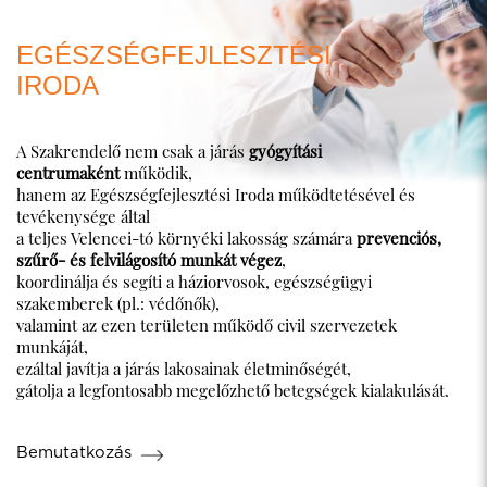
EGÉSZSÉGFEJLESZTÉSI
IRODA
A Szakrendelő nem csak a járás
gyógyítási
centrumaként
működik,
hanem az Egészségfejlesztési Iroda működtetésével és
tevékenysége által
a teljes Velencei-tó környéki lakosság számára
prevenciós,
szűrő- és felvilágosító munkát végez
,
koordinálja és segíti a háziorvosok, egészségügyi
szakemberek (pl.: védőnők),
valamint az ezen területen működő civil szervezetek
munkáját,
ezáltal javítja a járás lakosainak életminőségét,
gátolja a legfontosabb megelőzhető betegségek kialakulását.
Bemutatkozás