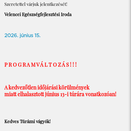
Szeretettel várjuk jelentkezését!
Velencei Egészségfejlesztési Iroda
2026. június 15.
P R O G R A M V Á L T O Z Á S ! ! !
A kedvezőtlen időjárási körülmények
miatt elhalasztott június 13-i túrára vonatkozóan!
Kedves Túrázni vágyók!