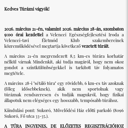
Kedves Túrázni vágyók!
2026. március 21-én, valamint 2026. március 28-án, szombaton
9:00 órai kezdettel
a Velencei Egészségfejlesztési Iroda a
Velencei-tavi Életmód Klub szakembereinek
közreműködésével megtartja következő
vezetett túráit
.
A március 21-én megrendezett 8,5 km-es túrára korhatár
nélkül várnak Mindenkit, aki tudja magáról, hogy nem okoz
gondot a szintkülönbségekkel is tarkított táv folyamatos
megtétele.
A március 28-i "sétáló túra" egy rövidebb, 6 km-es táv azoknak
(főleg idősebbeknek), akik nem sportolnak vagy
túráznak rendszeresen és tudják magukról, hogy fizikai
állapotuk nem elégséges egy hosszabb, tempósabb túrához.
Kiindulási pont: Sukoró, Művelődési Ház előtti parkoló (8096
Sukoró, Fő utca 33-35.).
A TÚRA INGYENES, DE ELŐZETES REGISZTRÁCIÓHOZ