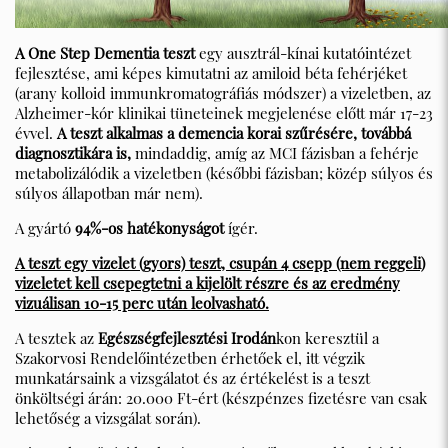
A One Step Dementia teszt
egy ausztrál-kínai kutatóintézet
fejlesztése, ami képes kimutatni az amiloid béta fehérjéket
(arany kolloid immunkromatográfiás módszer) a vizeletben, az
Alzheimer-kór klinikai tüneteinek megjelenése előtt már 17-23
évvel.
A teszt alkalmas a demencia korai szűrésére, továbbá
diagnosztikára is,
mindaddig, amíg az MCI fázisban a fehérje
metabolizálódik a vizeletben (későbbi fázisban; közép súlyos és
súlyos állapotban már nem).
A gyártó
94%-os hatékonyságot
ígér.
A teszt egy vizelet (gyors) teszt, csupán 4 csepp (nem reggeli)
vizeletet kell csepegtetni a kijelölt részre és az eredmény
vizuálisan 10-15 perc után leolvasható.
A tesztek az
Egészségfejlesztési Irodán
kon keresztül a
Szakorvosi Rendelőintézetben érhetőek el, itt végzik
munkatársaink a vizsgálatot és az értékelést is a teszt
önköltségi árán: 20.000 Ft-ért (készpénzes fizetésre van csak
lehetőség a vizsgálat során).