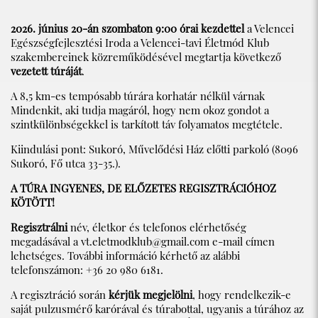
2026. június 20-án szombaton 9:00 órai kezdettel
a Velencei
Egészségfejlesztési Iroda a Velencei-tavi Életmód Klub
szakembereinek közreműködésével megtartja következő
vezetett túráját
.
A 8,5 km-es tempósabb túrára korhatár nélkül várnak
Mindenkit, aki tudja magáról, hogy nem okoz gondot a
szintkülönbségekkel is tarkított táv folyamatos megtétele.
Kiindulási pont: Sukoró, Művelődési Ház előtti parkoló (8096
Sukoró, Fő utca 33-35.).
A TÚRA INGYENES, DE ELŐZETES REGISZTRÁCIÓHOZ
KÖTÖTT!
Regisztrálni
név, életkor és telefonos elérhetőség
megadásával a
vt.eletmodklub@gmail.com
e-mail címen
lehetséges. További információ kérhető az alábbi
telefonszámon: +36 20 980 6181.
A regisztráció során
kérjük megjelölni
, hogy rendelkezik-e
saját pulzusmérő karórával és túrabottal, ugyanis a túrához az