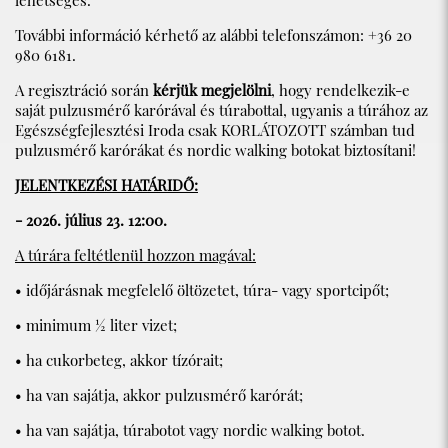
lehetséges.
További információ kérhető az alábbi telefonszámon: +36 20
980 6181.
A regisztráció során
kérjük megjelölni
, hogy rendelkezik-e
saját pulzusmérő karórával és túrabottal, ugyanis a túrához az
Egészségfejlesztési Iroda csak KORLÁTOZOTT számban tud
pulzusmérő karórákat és nordic walking botokat biztosítani!
JELENTKEZÉSI HATÁRIDŐ:
- 2026. július 23. 12:00.
A túrára feltétlenül hozzon magával:
• időjárásnak megfelelő öltözetet, túra- vagy sportcipőt;
• minimum ½ liter vizet;
• ha cukorbeteg, akkor tízórait;
• ha van sajátja, akkor pulzusmérő karórát;
• ha van sajátja, túrabotot vagy nordic walking botot.