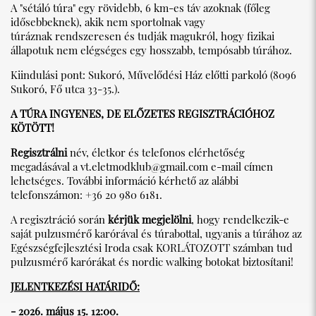
A "sétáló túra" egy rövidebb, 6 km-es táv azoknak (főleg
idősebbeknek), akik nem sportolnak vagy
túráznak rendszeresen és tudják magukról, hogy fizikai
állapotuk nem elégséges egy hosszabb, tempósabb túrához.
Kiindulási pont: Sukoró, Művelődési Ház előtti parkoló (8096
Sukoró, Fő utca 33-35.).
A TÚRA INGYENES, DE ELŐZETES REGISZTRÁCIÓHOZ
KÖTÖTT!
Regisztrálni
név, életkor és telefonos elérhetőség
megadásával a
vt.eletmodklub@gmail.com
e-mail címen
lehetséges. További információ kérhető az alábbi
telefonszámon: +36 20 980 6181.
A regisztráció során
kérjük megjelölni
, hogy rendelkezik-e
saját pulzusmérő karórával és túrabottal, ugyanis a túrához az
Egészségfejlesztési Iroda csak KORLÁTOZOTT számban tud
pulzusmérő karórákat és nordic walking botokat biztosítani!
JELENTKEZÉSI HATÁRIDŐ:
- 2026. május 15. 12:00.