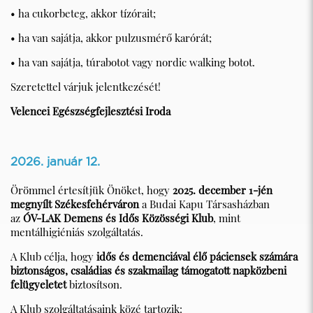
• ha cukorbeteg, akkor tízórait;
• ha van sajátja, akkor pulzusmérő karórát;
• ha van sajátja, túrabotot vagy nordic walking botot.
Szeretettel várjuk jelentkezését!
Velencei Egészségfejlesztési Iroda
2026. január 12.
Örömmel értesítjük Önöket, hogy
2025. december 1-jén
megnyílt Székesfehérváron
a Budai Kapu Társasházban
az
ÓV-LAK Demens és Idős Közösségi Klub
, mint
mentálhigiéniás szolgáltatás.
A Klub célja, hogy
idős és demenciával élő páciensek számára
biztonságos, családias és szakmailag támogatott napközbeni
felügyeletet
biztosítson.
A Klub szolgáltatásaink közé tartozik: