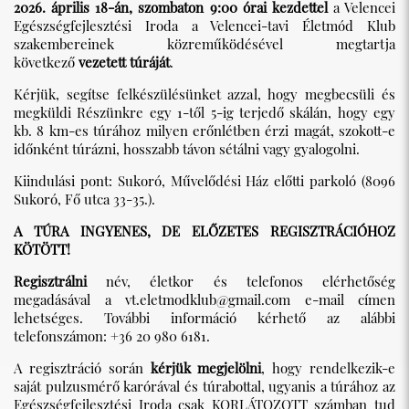
2026. április 18-án, szombaton 9:00 órai kezdettel
a Velencei
Egészségfejlesztési Iroda a Velencei-tavi Életmód Klub
szakembereinek közreműködésével megtartja
következő
vezetett túráját
.
Kérjük, segítse felkészülésünket azzal, hogy megbecsüli és
megküldi Részünkre egy 1-től 5-ig terjedő skálán, hogy egy
kb. 8 km-es túrához milyen erőnlétben érzi magát, szokott-e
időnként túrázni, hosszabb távon sétálni vagy gyalogolni.
Kiindulási pont: Sukoró, Művelődési Ház előtti parkoló (8096
Sukoró, Fő utca 33-35.).
A TÚRA INGYENES, DE ELŐZETES REGISZTRÁCIÓHOZ
KÖTÖTT!
Regisztrálni
név, életkor és telefonos elérhetőség
megadásával a
vt.eletmodklub@gmail.com
e-mail címen
lehetséges. További információ kérhető az alábbi
telefonszámon: +36 20 980 6181.
A regisztráció során
kérjük megjelölni
, hogy rendelkezik-e
saját pulzusmérő karórával és túrabottal, ugyanis a túrához az
Egészségfejlesztési Iroda csak KORLÁTOZOTT számban tud