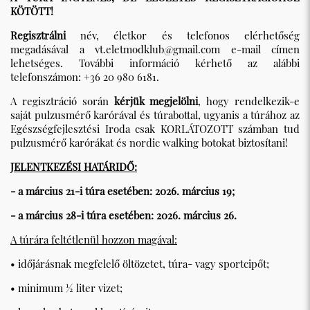
KÖTÖTT!
Regisztrálni
név, életkor és telefonos elérhetőség
megadásával a
vt.eletmodklub@gmail.com
e-mail címen
lehetséges. További információ kérhető az alábbi
telefonszámon: +36 20 980 6181.
A regisztráció során
kérjük megjelölni
, hogy rendelkezik-e
saját pulzusmérő karórával és túrabottal, ugyanis a túrához az
Egészségfejlesztési Iroda csak KORLÁTOZOTT számban tud
pulzusmérő karórákat és nordic walking botokat biztosítani!
JELENTKEZÉSI HATÁRIDŐ:
- a március 21-i túra esetében: 2026. március 19;
- a március 28-i túra esetében: 2026. március 26.
A túrára feltétlenül hozzon magával:
• időjárásnak megfelelő öltözetet, túra- vagy sportcipőt;
• minimum ½ liter vizet;