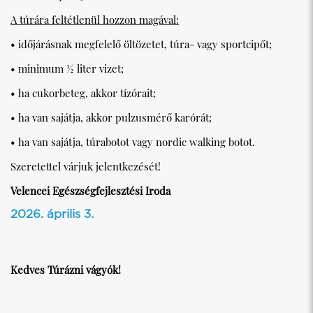
A túrára feltétlenül hozzon magával:
• időjárásnak megfelelő öltözetet, túra- vagy sportcipőt;
• minimum ½ liter vizet;
• ha cukorbeteg, akkor tízórait;
• ha van sajátja, akkor pulzusmérő karórát;
• ha van sajátja, túrabotot vagy nordic walking botot.
Szeretettel várjuk jelentkezését!
Velencei Egészségfejlesztési Iroda
2026. április 3.
Kedves Túrázni vágyók!