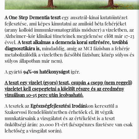
A One Step Dementia teszt
egy ausztrál-kínai kutatóintézet
fejlesztése, ami képes kimutatni az amiloid béta fehérjéket
(arany kolloid immunkromatográfiás módszer) a vizeletben, az
Alzheimer-kór klinikai tüneteinek megjelenése előtt már 17-23
évvel.
A teszt alkalmas a demencia korai szűrésére, továbbá
diagnosztikára is,
mindaddig, amíg az MCI fázisban a fehérje
metabolizálódik a vizeletben (későbbi fázisban; közép súlyos és
súlyos állapotban már nem).
A gyártó
94%-os hatékonyságot
ígér.
A teszt egy vizelet (gyors) teszt, csupán 4 csepp (nem reggeli)
vizeletet kell csepegtetni a kijelölt részre és az eredmény
vizuálisan 10-15 perc után leolvasható.
A tesztek az
Egészségfejlesztési Irodán
kon keresztül a
Szakorvosi Rendelőintézetben érhetőek el, itt végzik
munkatársaink a vizsgálatot és az értékelést is a teszt
önköltségi árán: 20.000 Ft-ért (készpénzes fizetésre van csak
lehetőség a vizsgálat során).