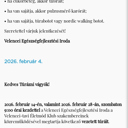
• ha cukorbeteg, akkor tízórait;
• ha van sajátja, akkor pulzusmérő karórát;
• ha van sajátja, túrabotot vagy nordic walking botot.
Szeretettel várjuk jelentkezését!
Velencei Egészségfejlesztési Iroda
2026. február 4.
Kedves Túrázni vágyók!
2026. február 14-én, valamint 2026. február 28-án, szombaton
9:00 órai kezdettel
a Velencei Egészségfejlesztési Iroda a
Velencei-tavi Életmód Klub szakembereinek
közreműködésével megtartja következő
vezetett túráit
.