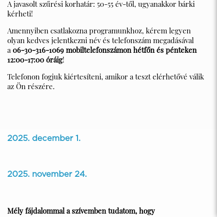
A javasolt szűrési korhatár: 50-55 év-től, ugyanakkor bárki
kérheti!
Amennyiben csatlakozna programunkhoz, kérem legyen
olyan kedves jelentkezni név és telefonszám megadásával
a
06-30-316-1069 mobiltelefonszámon hétfőn és pénteken
12:00-17:00 óráig
!
Telefonon fogjuk kiértesíteni, amikor a teszt elérhetővé válik
az Ön részére.
2481 Velence, Balatoni út 65.
2025. december 1.
06 22 589 515
2025. november 24.
titkarsag@velenceszakrendelo.hu
Mély fájdalommal a szívemben tudatom, hogy