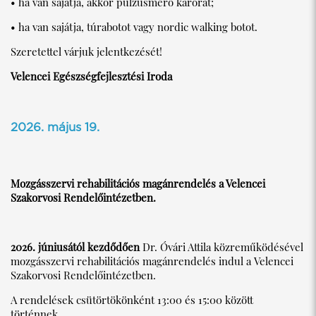
• ha van sajátja, akkor pulzusmérő karórát;
• ha van sajátja, túrabotot vagy nordic walking botot.
Szeretettel várjuk jelentkezését!
Velencei Egészségfejlesztési Iroda
2026. május 19.
Mozgásszervi rehabilitációs magánrendelés a Velencei
Szakorvosi Rendelőintézetben.
2026. júniusától kezdődően
Dr. Óvári Attila közreműködésével
mozgásszervi rehabilitációs magánrendelés indul a Velencei
Szakorvosi Rendelőintézetben.
A rendelések csütörtökönként 13:00 és 15:00 között
történnek.