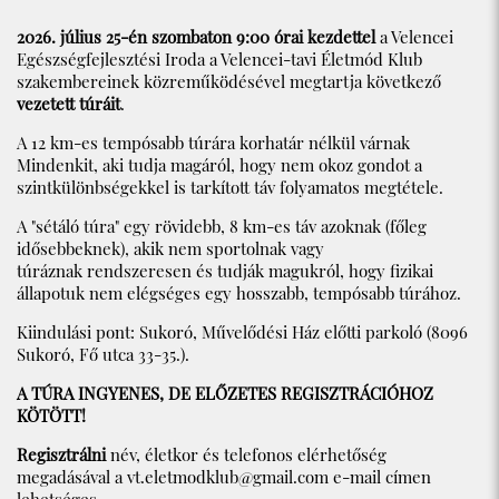
2026. július 25-én szombaton 9:00 órai kezdettel
a Velencei
Egészségfejlesztési Iroda a Velencei-tavi Életmód Klub
szakembereinek közreműködésével megtartja következő
vezetett túráit
.
A 12 km-es tempósabb túrára korhatár nélkül várnak
Mindenkit, aki tudja magáról, hogy nem okoz gondot a
szintkülönbségekkel is tarkított táv folyamatos megtétele.
A "sétáló túra" egy rövidebb, 8 km-es táv azoknak (főleg
idősebbeknek), akik nem sportolnak vagy
túráznak rendszeresen és tudják magukról, hogy fizikai
állapotuk nem elégséges egy hosszabb, tempósabb túrához.
Kiindulási pont: Sukoró, Művelődési Ház előtti parkoló (8096
Sukoró, Fő utca 33-35.).
A TÚRA INGYENES, DE ELŐZETES REGISZTRÁCIÓHOZ
KÖTÖTT!
Regisztrálni
név, életkor és telefonos elérhetőség
megadásával a
vt.eletmodklub@gmail.com
e-mail címen