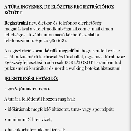
A TÚRA INGYENES, DE ELŐZETES REGISZTRÁCIÓHOZ
KÖTÖTT!
Regisztrálni
név, életkor és telefonos elérhetőség
megadásával a
vt.eletmodklub@gmail.com
e-mail címen
lehetséges. További információ kérhető az alábbi
telefonszámon: +36 20 980 6181.
A regisztráció során
kérjük megjelölni
, hogy rendelkezik-e
saját pulzusmérő karórával és túrabottal, ugyanis a túrához az
Egészségfejlesztési Iroda csak KORLÁTOZOTT számban tud
pulzusmérő karórákat és nordic walking botokat biztosítani!
JELENTKEZÉSI HATÁRIDŐ:
- 2026. június 12. 12:00.
A túrára feltétlenül hozzon magával:
• időjárásnak megfelelő öltözetet, túra- vagy sportcipőt;
• minimum ½ liter vizet;
• ha cukorbeteg, akkor tízórait;