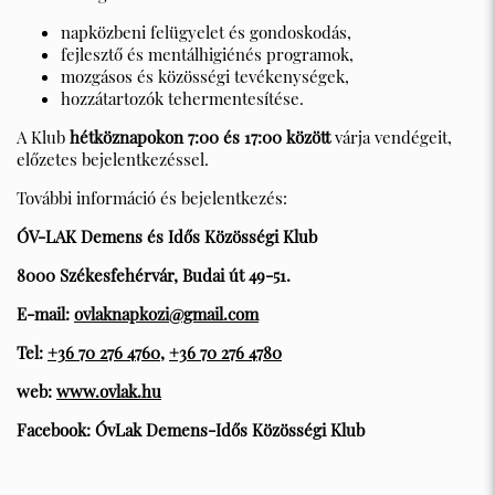
napközbeni felügyelet és gondoskodás,
fejlesztő és mentálhigiénés programok,
mozgásos és közösségi tevékenységek,
hozzátartozók tehermentesítése.
A Klub
hétköznapokon 7:00 és 17:00 között
várja vendégeit,
előzetes bejelentkezéssel.
További információ és bejelentkezés:
ÓV-LAK Demens és Idős Közösségi Klub
8000 Székesfehérvár, Budai út 49-51.
E-mail:
ovlaknapkozi@gmail.com
Tel:
+36 70 276 4760
,
+36 70 276 4780
web:
www.ovlak.hu
Facebook: ÓvLak Demens-Idős Közösségi Klub