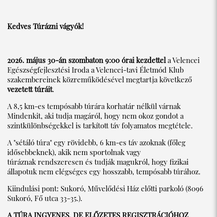
Kedves Túrázni vágyók!
2026. május 30-án szombaton 9:00 órai kezdettel
a Velencei
Egészségfejlesztési Iroda a Velencei-tavi Életmód Klub
szakembereinek közreműködésével megtartja következő
vezetett túráit
.
A 8,5 km-es tempósabb túrára korhatár nélkül várnak
Mindenkit, aki tudja magáról, hogy nem okoz gondot a
szintkülönbségekkel is tarkított táv folyamatos megtétele.
A "sétáló túra" egy rövidebb, 6 km-es táv azoknak (főleg
idősebbeknek), akik nem sportolnak vagy
túráznak rendszeresen és tudják magukról, hogy fizikai
állapotuk nem elégséges egy hosszabb, tempósabb túrához.
Kiindulási pont: Sukoró, Művelődési Ház előtti parkoló (8096
Sukoró, Fő utca 33-35.).
A TÚRA INGYENES, DE ELŐZETES REGISZTRÁCIÓHOZ