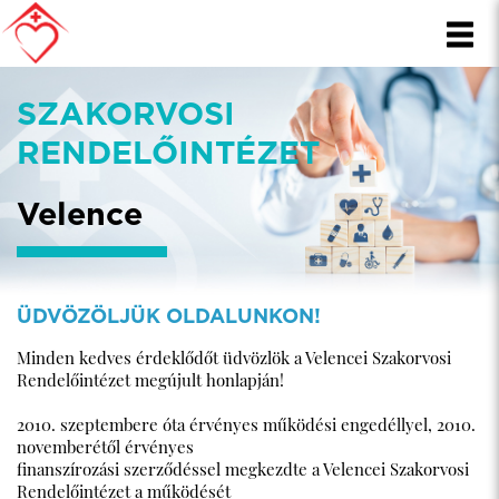
SZAKORVOSI
RENDELŐINTÉZET
Velence
ÜDVÖZÖLJÜK OLDALUNKON!
Minden kedves érdeklődőt üdvözlök a Velencei Szakorvosi
Rendelőintézet megújult honlapján!
2010. szeptembere óta érvényes működési engedéllyel, 2010.
novemberétől érvényes
finanszírozási szerződéssel megkezdte a Velencei Szakorvosi
Rendelőintézet a működését