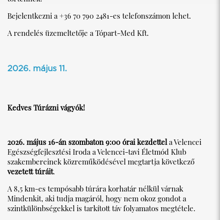
Bejelentkezni a +36 70 790 2481-es telefonszámon lehet.
A rendelés üzemeltetője a Tópart-Med Kft.
2026. május 11.
Kedves Túrázni vágyók!
2026. május 16-án szombaton 9:00 órai kezdettel
a Velencei
Egészségfejlesztési Iroda a Velencei-tavi Életmód Klub
szakembereinek közreműködésével megtartja következő
vezetett túráit
.
A 8,5 km-es tempósabb túrára korhatár nélkül várnak
Mindenkit, aki tudja magáról, hogy nem okoz gondot a
szintkülönbségekkel is tarkított táv folyamatos megtétele.