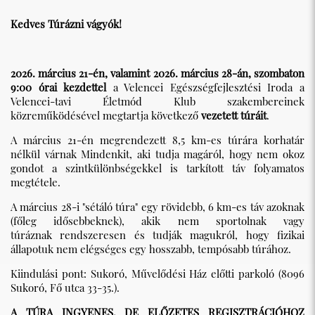
Kedves Túrázni vágyók!
2026. március 21-én, valamint 2026. március 28-án, szombaton
9:00 órai kezdettel
a Velencei Egészségfejlesztési Iroda a
Velencei-tavi Életmód Klub szakembereinek
közreműködésével megtartja következő
vezetett túráit
.
A március 21-én megrendezett 8,5 km-es túrára korhatár
nélkül várnak Mindenkit, aki tudja magáról, hogy nem okoz
gondot a szintkülönbségekkel is tarkított táv folyamatos
megtétele.
A március 28-i "sétáló túra" egy rövidebb, 6 km-es táv azoknak
(főleg idősebbeknek), akik nem sportolnak vagy
túráznak rendszeresen és tudják magukról, hogy fizikai
állapotuk nem elégséges egy hosszabb, tempósabb túrához.
Kiindulási pont: Sukoró, Művelődési Ház előtti parkoló (8096
Sukoró, Fő utca 33-35.).
A TÚRA INGYENES, DE ELŐZETES REGISZTRÁCIÓHOZ