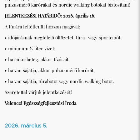
pulzusmérő karórákat és nordic walking botokat biztosítani!
JELENTKEZÉSI HATÁRIDŐ:
2026. április 16.
A túrára feltétlenül hozzon magával:
• időjárásnak megfelelő öltözetet, túra- vagy sportcipőt;
• minimum ½ liter vizet;
• ha cukorbeteg, akkor tízórait;
• ha van sajátja, akkor pulzusmérő karórát;
• ha van sajátja, túrabotot vagy nordic walking botot.
Szeretettel várjuk jelentkezését!
Velencei Egészségfejlesztési Iroda
2026. március 5.