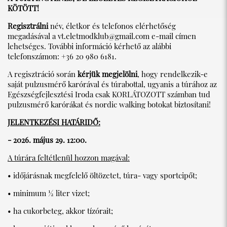
KÖTÖTT!
Regisztrálni
név, életkor és telefonos elérhetőség
megadásával a
vt.eletmodklub@gmail.com
e-mail címen
lehetséges. További információ kérhető az alábbi
telefonszámon: +36 20 980 6181.
A regisztráció során
kérjük megjelölni
, hogy rendelkezik-e
saját pulzusmérő karórával és túrabottal, ugyanis a túrához az
Egészségfejlesztési Iroda csak KORLÁTOZOTT számban tud
pulzusmérő karórákat és nordic walking botokat biztosítani!
JELENTKEZÉSI HATÁRIDŐ:
- 2026. május 29. 12:00.
A túrára feltétlenül hozzon magával:
• időjárásnak megfelelő öltözetet, túra- vagy sportcipőt;
• minimum ½ liter vizet;
• ha cukorbeteg, akkor tízórait;