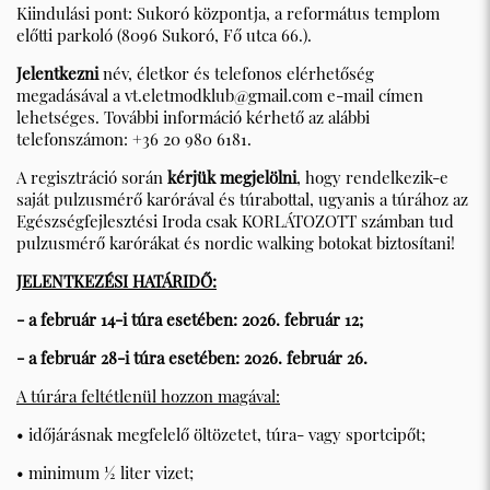
Kiindulási pont: Sukoró központja, a református templom
előtti parkoló (8096 Sukoró, Fő utca 66.).
Jelentkezni
név, életkor és telefonos elérhetőség
megadásával a
vt.eletmodklub@gmail.com
e-mail címen
lehetséges. További információ kérhető az alábbi
telefonszámon: +36 20 980 6181.
A regisztráció során
kérjük megjelölni
, hogy rendelkezik-e
saját pulzusmérő karórával és túrabottal, ugyanis a túrához az
Egészségfejlesztési Iroda csak KORLÁTOZOTT számban tud
pulzusmérő karórákat és nordic walking botokat biztosítani!
JELENTKEZÉSI HATÁRIDŐ:
- a február 14-i túra esetében: 2026. február 12;
- a február 28-i túra esetében: 2026. február 26.
A túrára feltétlenül hozzon magával:
• időjárásnak megfelelő öltözetet, túra- vagy sportcipőt;
• minimum ½ liter vizet;