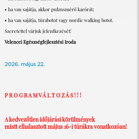
• ha van sajátja, akkor pulzusmérő karórát;
• ha van sajátja, túrabotot vagy nordic walking botot.
Szeretettel várjuk jelentkezését!
Velencei Egészségfejlesztési Iroda
2026. május 22.
P R O G R A M V Á L T O Z Á S ! ! !
A kedvezőtlen időjárási körülmények
miatt elhalasztott május 16-i túrákra vonatkozóan!