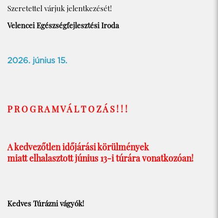
Szeretettel várjuk jelentkezését!
Velencei Egészségfejlesztési Iroda
2026. június 15.
P R O G R A M V Á L T O Z Á S ! ! !
A kedvezőtlen időjárási körülmények
miatt elhalasztott június 13-i túrára vonatkozóan!
Kedves Túrázni vágyók!