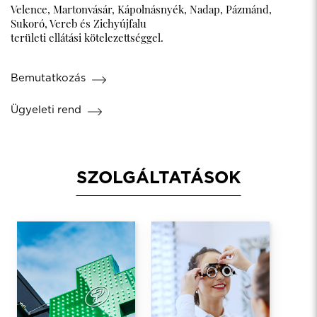
Velence, Martonvásár, Kápolnásnyék, Nadap, Pázmánd,
Sukoró, Vereb és Zichyújfalu
területi ellátási kötelezettséggel.
Bemutatkozás
Ügyeleti rend
SZOLGÁLTATÁSOK