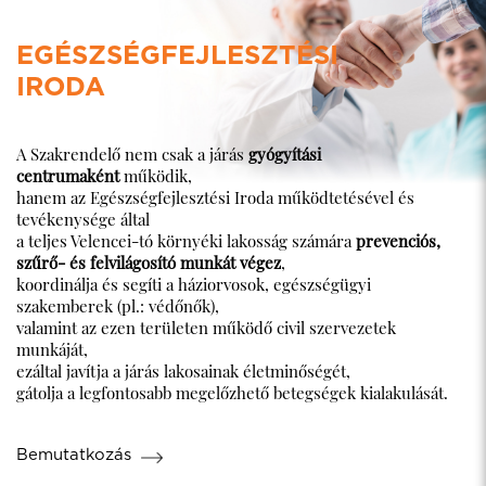
EGÉSZSÉGFEJLESZTÉSI
IRODA
A Szakrendelő nem csak a járás
gyógyítási
centrumaként
működik,
hanem az Egészségfejlesztési Iroda működtetésével és
tevékenysége által
a teljes Velencei-tó környéki lakosság számára
prevenciós,
szűrő- és felvilágosító munkát végez
,
koordinálja és segíti a háziorvosok, egészségügyi
szakemberek (pl.: védőnők),
valamint az ezen területen működő civil szervezetek
munkáját,
ezáltal javítja a járás lakosainak életminőségét,
gátolja a legfontosabb megelőzhető betegségek kialakulását.
Bemutatkozás