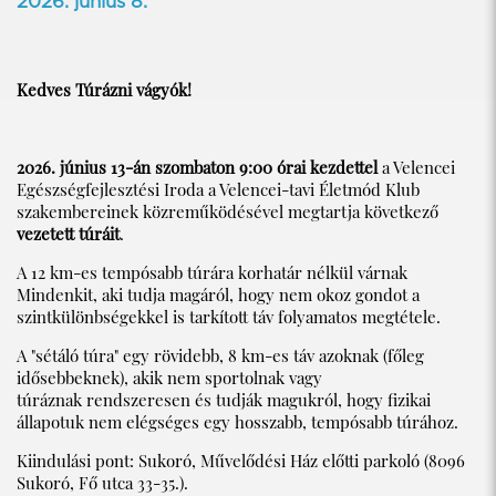
2026. június 8.
Kedves Túrázni vágyók!
2026. június 13-án szombaton 9:00 órai kezdettel
a Velencei
Egészségfejlesztési Iroda a Velencei-tavi Életmód Klub
szakembereinek közreműködésével megtartja következő
vezetett túráit
.
A 12 km-es tempósabb túrára korhatár nélkül várnak
Mindenkit, aki tudja magáról, hogy nem okoz gondot a
szintkülönbségekkel is tarkított táv folyamatos megtétele.
A "sétáló túra" egy rövidebb, 8 km-es táv azoknak (főleg
idősebbeknek), akik nem sportolnak vagy
túráznak rendszeresen és tudják magukról, hogy fizikai
állapotuk nem elégséges egy hosszabb, tempósabb túrához.
Kiindulási pont: Sukoró, Művelődési Ház előtti parkoló (8096
Sukoró, Fő utca 33-35.).