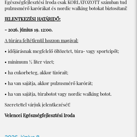
Egészségfejlesztési Iroda csak KORLÁTOZOTT számban tud
pulzusmérő karórákat és nordic walking botokat biztosítani!
JELENTKEZÉSI HATÁRIDŐ:
- 2026. június 19. 12:00.
A túrára feltétlenül hozzon magával:
• időjárásnak megfelelő öltözetet, túra- vagy sportcipőt;
• minimum ½ liter vizet;
• ha cukorbeteg, akkor tízórait;
• ha van sajátja, akkor pulzusmérő karórát;
• ha van sajátja, túrabotot vagy nordic walking botot.
Szeretettel várjuk jelentkezését!
Velencei Egészségfejlesztési Iroda