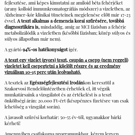
fejlesztése, ami képes kimutatni az amiloid béta fehérjéket
(arany kolloid immunkromatográfiás módszer) a vizeletben, az
Alzheimer-kór klinikai tüneteinek megjelenése előtt már 17-23
évvel.
A teszt alkalmas a demencia korai szűrésére, továbbá
diagnosztikára is,
mindaddig, amíg az MCI fázisban a fehérje
metabolizálódik a vizeletben (későbbi fázisban; közép súlyos és
súlyos állapotban már nem).
A gyártó
94%-os hatékonyságot
ígér.
A teszt egy vizelet (gyors) teszt, csupán 4 csepp (nem reggeli)
vizeletet kell csepegtetni a kijelölt részre és az eredmény
vizuálisan 10-15 perc után leolvasható.
A tesztek az
Egészségfejlesztési Irodán
kon keresztül a
Szakorvosi Rendelőintézetben érhetőek el, itt végzik
munkatársaink a vizsgálatot és az értékelést is a teszt
önköltségi árán: 20.000 Ft-ért (készpénzes fizetésre van csak
lehetőség a vizsgálat során).
A javasolt szűrési korhatár: 50-55 év-től, ugyanakkor bárki
kérheti!
Amennyiben csatlakozna programunkhoz, kérem legyen