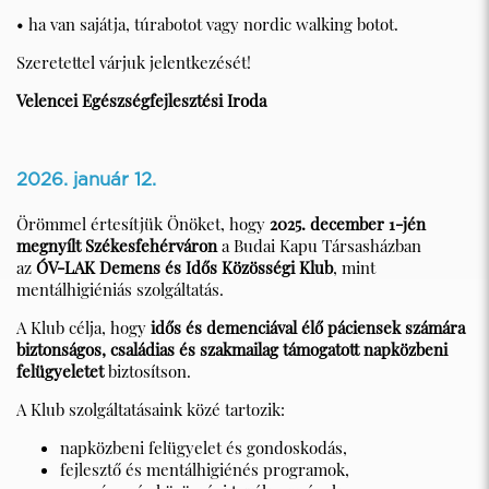
• ha van sajátja, túrabotot vagy nordic walking botot.
Szeretettel várjuk jelentkezését!
Velencei Egészségfejlesztési Iroda
2026. január 12.
Örömmel értesítjük Önöket, hogy
2025. december 1-jén
megnyílt Székesfehérváron
a Budai Kapu Társasházban
az
ÓV-LAK Demens és Idős Közösségi Klub
, mint
mentálhigiéniás szolgáltatás.
A Klub célja, hogy
idős és demenciával élő páciensek számára
biztonságos, családias és szakmailag támogatott napközbeni
felügyeletet
biztosítson.
A Klub szolgáltatásaink közé tartozik:
napközbeni felügyelet és gondoskodás,
fejlesztő és mentálhigiénés programok,