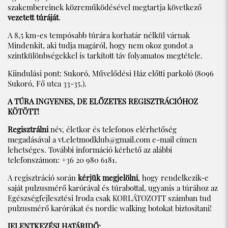
szakembereinek közreműködésével megtartja következő
vezetett túráját
.
A 8,5 km-es tempósabb túrára korhatár nélkül várnak
Mindenkit, aki tudja magáról, hogy nem okoz gondot a
szintkülönbségekkel is tarkított táv folyamatos megtétele.
Kiindulási pont: Sukoró, Művelődési Ház előtti parkoló (8096
Sukoró, Fő utca 33-35.).
A TÚRA INGYENES, DE ELŐZETES REGISZTRÁCIÓHOZ
KÖTÖTT!
Regisztrálni
név, életkor és telefonos elérhetőség
megadásával a
vt.eletmodklub@gmail.com
e-mail címen
lehetséges. További információ kérhető az alábbi
telefonszámon: +36 20 980 6181.
A regisztráció során
kérjük megjelölni
, hogy rendelkezik-e
saját pulzusmérő karórával és túrabottal, ugyanis a túrához az
Egészségfejlesztési Iroda csak KORLÁTOZOTT számban tud
pulzusmérő karórákat és nordic walking botokat biztosítani!
JELENTKEZÉSI HATÁRIDŐ: