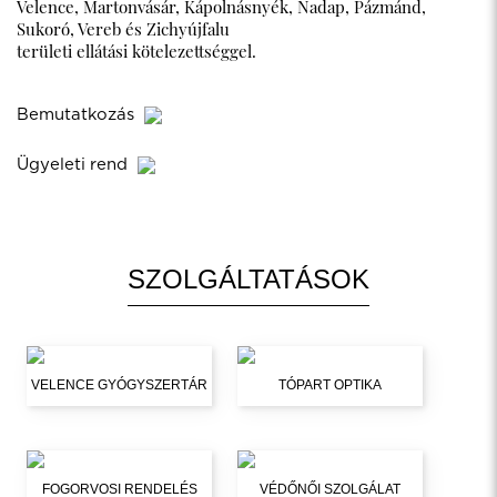
Velence, Martonvásár, Kápolnásnyék, Nadap, Pázmánd,
Sukoró, Vereb és Zichyújfalu
területi ellátási kötelezettséggel.
Bemutatkozás
Ügyeleti rend
SZOLGÁLTATÁSOK
VELENCE GYÓGYSZERTÁR
TÓPART OPTIKA
FOGORVOSI RENDELÉS
VÉDŐNŐI SZOLGÁLAT