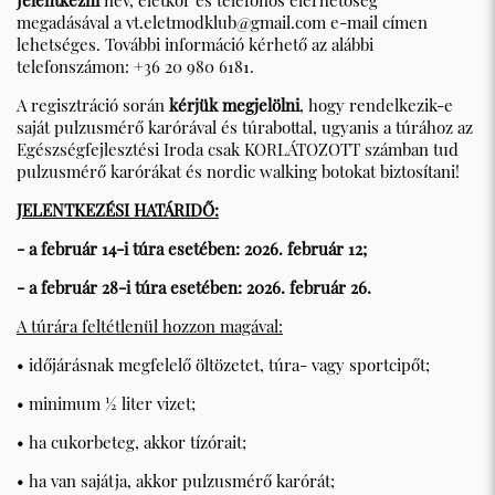
Jelentkezni
név, életkor és telefonos elérhetőség
megadásával a
vt.eletmodklub@gmail.com
e-mail címen
lehetséges. További információ kérhető az alábbi
telefonszámon: +36 20 980 6181.
A regisztráció során
kérjük megjelölni
, hogy rendelkezik-e
saját pulzusmérő karórával és túrabottal, ugyanis a túrához az
Egészségfejlesztési Iroda csak KORLÁTOZOTT számban tud
pulzusmérő karórákat és nordic walking botokat biztosítani!
JELENTKEZÉSI HATÁRIDŐ:
- a február 14-i túra esetében: 2026. február 12;
- a február 28-i túra esetében: 2026. február 26.
A túrára feltétlenül hozzon magával:
• időjárásnak megfelelő öltözetet, túra- vagy sportcipőt;
• minimum ½ liter vizet;
• ha cukorbeteg, akkor tízórait;
• ha van sajátja, akkor pulzusmérő karórát;