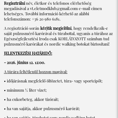
Regisztrálni
név, életkor és telefonos elérhetőség
megadásával a
vt.eletmodklub@gmail.com
e-mail címen
lehetséges. További információ kérhető az alábbi
telefonszámon: +36 20 980 6181.
A regisztráció során
kérjük megjelölni
, hogy rendelkezik-e
saját pulzusmérő karórával és túrabottal, ugyanis a túrához az
Egészségfejlesztési Iroda csak KORLÁTOZOTT számban tud
pulzusmérő karórákat és nordic walking botokat biztosítani!
JELENTKEZÉSI HATÁRIDŐ:
- 2026. június 12. 12:00.
A túrára feltétlenül hozzon magával:
• időjárásnak megfelelő öltözetet, túra- vagy sportcipőt;
• minimum ½ liter vizet;
• ha cukorbeteg, akkor tízórait;
• ha van sajátja, akkor pulzusmérő karórát;
• ha van sajátja, túrabotot vagy nordic walking botot.