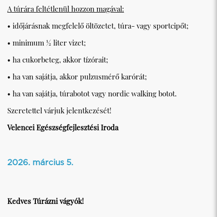
A túrára feltétlenül hozzon magával:
• időjárásnak megfelelő öltözetet, túra- vagy sportcipőt;
• minimum ½ liter vizet;
• ha cukorbeteg, akkor tízórait;
• ha van sajátja, akkor pulzusmérő karórát;
• ha van sajátja, túrabotot vagy nordic walking botot.
Szeretettel várjuk jelentkezését!
Velencei Egészségfejlesztési Iroda
2026. március 5.
Kedves Túrázni vágyók!