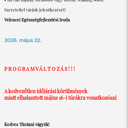
Szeretettel várjuk jelentkezését!
Velencei Egészségfejlesztési Iroda
2026. május 22.
P R O G R A M V Á L T O Z Á S ! ! !
A kedvezőtlen időjárási körülmények
miatt elhalasztott május 16-i túrákra vonatkozóan!
Kedves Túrázni vágyók!