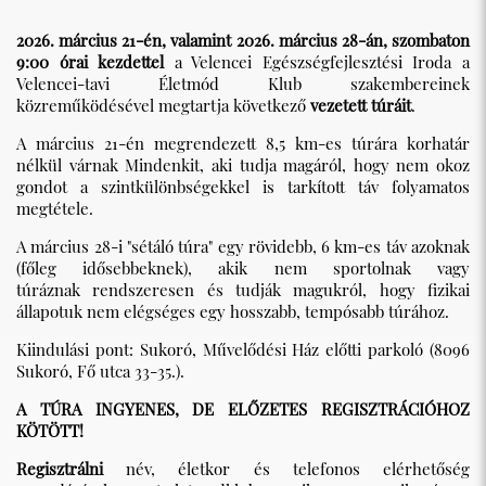
2026. március 21-én, valamint 2026. március 28-án, szombaton
9:00 órai kezdettel
a Velencei Egészségfejlesztési Iroda a
Velencei-tavi Életmód Klub szakembereinek
közreműködésével megtartja következő
vezetett túráit
.
A március 21-én megrendezett 8,5 km-es túrára korhatár
nélkül várnak Mindenkit, aki tudja magáról, hogy nem okoz
gondot a szintkülönbségekkel is tarkított táv folyamatos
megtétele.
A március 28-i "sétáló túra" egy rövidebb, 6 km-es táv azoknak
(főleg idősebbeknek), akik nem sportolnak vagy
túráznak rendszeresen és tudják magukról, hogy fizikai
állapotuk nem elégséges egy hosszabb, tempósabb túrához.
Kiindulási pont: Sukoró, Művelődési Ház előtti parkoló (8096
Sukoró, Fő utca 33-35.).
A TÚRA INGYENES, DE ELŐZETES REGISZTRÁCIÓHOZ
KÖTÖTT!
Regisztrálni
név, életkor és telefonos elérhetőség