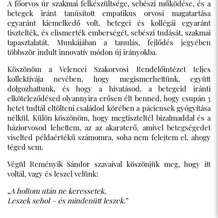
A főorvos úr szakmai felkészültsége, sebészi működése, és a
betegek iránt tanúsított empatikus orvosi magatartása
egyaránt kiemelkedő volt, betegei és kollégái egyaránt
tisztelték, és elismerték emberségét, sebészi tudását, szakmai
tapasztalatát. Munkájában a tanulás, fejlődés jegyében
többször indult innovatív módon új irányokba.
Köszönöm a Velencei Szakorvosi Rendelőintézet teljes
kollektívája nevében, hogy megismerhettünk, együtt
dolgozhattunk, és hogy a hivatásod, a betegeid iránti
elköteleződésed olyannyira erősen élt benned, hogy csupán 3
hetet tudtál eltölteni családod körében a páciensek gyógyítása
nélkül. Külön köszönöm, hogy megtiszteltél bizalmaddal és a
háziorvosod lehettem, az az akaraterő, amivel betegségedet
viselted példaértékű számomra, soha nem felejtem el, ahogy
2481 Velence, Balatoni út 65.
téged sem.
06 22 589 515
Végül Reményik Sándor szavaival köszönjük meg, hogy itt
titkarsag@velenceszakrendelo.hu
voltál, vagy és leszel velünk:
„
A holtom után ne keressetek,
Leszek sehol – és mindenütt leszek.
”