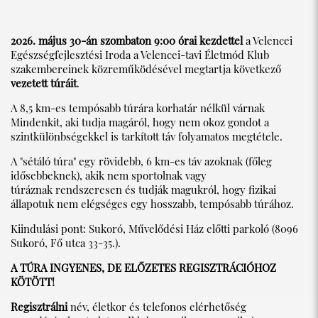
2026. május 30-án szombaton 9:00 órai kezdettel
a Velencei
Egészségfejlesztési Iroda a Velencei-tavi Életmód Klub
szakembereinek közreműködésével megtartja következő
vezetett túráit
.
A 8,5 km-es tempósabb túrára korhatár nélkül várnak
Mindenkit, aki tudja magáról, hogy nem okoz gondot a
szintkülönbségekkel is tarkított táv folyamatos megtétele.
A "sétáló túra" egy rövidebb, 6 km-es táv azoknak (főleg
idősebbeknek), akik nem sportolnak vagy
túráznak rendszeresen és tudják magukról, hogy fizikai
állapotuk nem elégséges egy hosszabb, tempósabb túrához.
Kiindulási pont: Sukoró, Művelődési Ház előtti parkoló (8096
Sukoró, Fő utca 33-35.).
A TÚRA INGYENES, DE ELŐZETES REGISZTRÁCIÓHOZ
KÖTÖTT!
Regisztrálni
név, életkor és telefonos elérhetőség