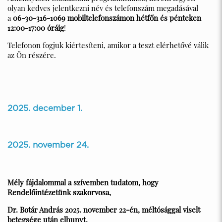
olyan kedves jelentkezni név és telefonszám megadásával
a
06-30-316-1069 mobiltelefonszámon hétfőn és pénteken
12:00-17:00 óráig
!
Telefonon fogjuk kiértesíteni, amikor a teszt elérhetővé válik
az Ön részére.
2025. december 1.
2025. november 24.
Mély fájdalommal a szívemben tudatom, hogy
Rendelőintézetünk szakorvosa,
Dr. Botár András 2025. november 22-én, méltósággal viselt
betegsége után elhunyt.