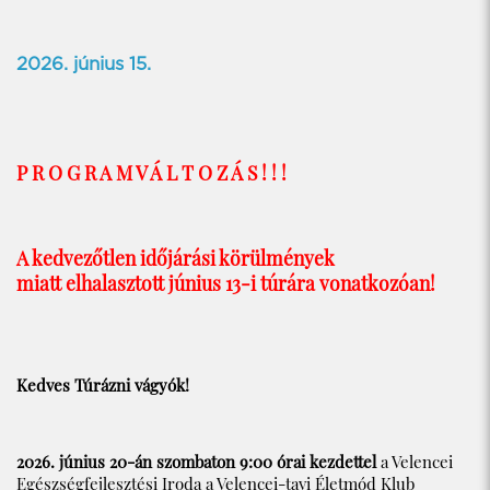
2026. június 15.
P R O G R A M V Á L T O Z Á S ! ! !
A kedvezőtlen időjárási körülmények
miatt elhalasztott június 13-i túrára vonatkozóan!
Kedves Túrázni vágyók!
2026. június 20-án szombaton 9:00 órai kezdettel
a Velencei
Egészségfejlesztési Iroda a Velencei-tavi Életmód Klub