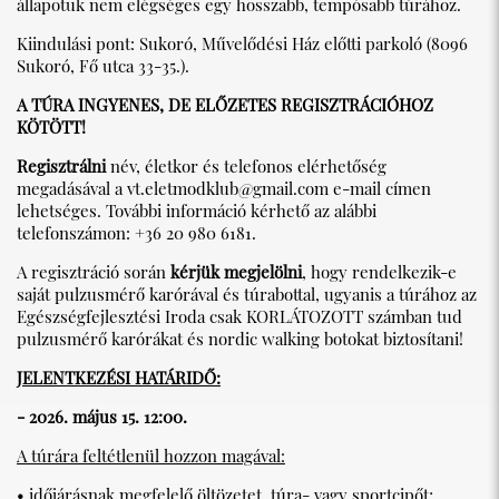
állapotuk nem elégséges egy hosszabb, tempósabb túrához.
Kiindulási pont: Sukoró, Művelődési Ház előtti parkoló (8096
Sukoró, Fő utca 33-35.).
A TÚRA INGYENES, DE ELŐZETES REGISZTRÁCIÓHOZ
KÖTÖTT!
Regisztrálni
név, életkor és telefonos elérhetőség
megadásával a
vt.eletmodklub@gmail.com
e-mail címen
lehetséges. További információ kérhető az alábbi
telefonszámon: +36 20 980 6181.
A regisztráció során
kérjük megjelölni
, hogy rendelkezik-e
saját pulzusmérő karórával és túrabottal, ugyanis a túrához az
Egészségfejlesztési Iroda csak KORLÁTOZOTT számban tud
pulzusmérő karórákat és nordic walking botokat biztosítani!
JELENTKEZÉSI HATÁRIDŐ:
- 2026. május 15. 12:00.
A túrára feltétlenül hozzon magával:
• időjárásnak megfelelő öltözetet, túra- vagy sportcipőt;