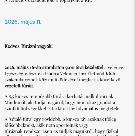
A rendelés üzemeltetője a Tópart-Med Kft.
2026. május 11.
Kedves Túrázni vágyók!
2026. május 16-án szombaton 9:00 órai kezdettel
a Velencei
Egészségfejlesztési Iroda a Velencei-tavi Életmód Klub
szakembereinek közreműködésével megtartja következő
vezetett túráit
.
A 8,5 km-es tempósabb túrára korhatár nélkül várnak
Mindenkit, aki tudja magáról, hogy nem okoz gondot a
szintkülönbségekkel is tarkított táv folyamatos megtétele.
A "sétáló túra" egy rövidebb, 6 km-es táv azoknak (főleg
idősebbeknek), akik nem sportolnak vagy
túráznak rendszeresen és tudják magukról, hogy fizikai