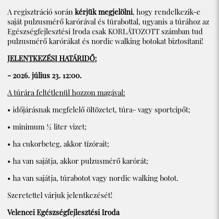
A regisztráció során
kérjük megjelölni
, hogy rendelkezik-e
saját pulzusmérő karórával és túrabottal, ugyanis a túrához az
Egészségfejlesztési Iroda csak KORLÁTOZOTT számban tud
pulzusmérő karórákat és nordic walking botokat biztosítani!
JELENTKEZÉSI HATÁRIDŐ:
- 2026. július 23. 12:00.
A túrára feltétlenül hozzon magával:
• időjárásnak megfelelő öltözetet, túra- vagy sportcipőt;
• minimum ½ liter vizet;
• ha cukorbeteg, akkor tízórait;
• ha van sajátja, akkor pulzusmérő karórát;
• ha van sajátja, túrabotot vagy nordic walking botot.
Szeretettel várjuk jelentkezését!
Velencei Egészségfejlesztési Iroda