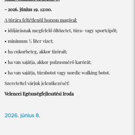
- 2026. június 19. 12:00.
A túrára feltétlenül hozzon magával:
• időjárásnak megfelelő öltözetet, túra- vagy sportcipőt;
• minimum ½ liter vizet;
• ha cukorbeteg, akkor tízórait;
• ha van sajátja, akkor pulzusmérő karórát;
• ha van sajátja, túrabotot vagy nordic walking botot.
Szeretettel várjuk jelentkezését!
Velencei Egészségfejlesztési Iroda
2026. június 8.