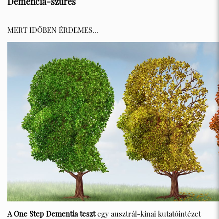
Demencia-szűrés
MERT IDŐBEN ÉRDEMES...
A One Step Dementia teszt
egy ausztrál-kínai kutatóintézet