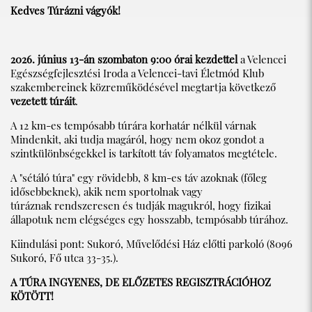
Kedves Túrázni vágyók!
2026. június 13-án szombaton 9:00 órai kezdettel
a Velencei
Egészségfejlesztési Iroda a Velencei-tavi Életmód Klub
szakembereinek közreműködésével megtartja következő
vezetett túráit
.
A 12 km-es tempósabb túrára korhatár nélkül várnak
Mindenkit, aki tudja magáról, hogy nem okoz gondot a
szintkülönbségekkel is tarkított táv folyamatos megtétele.
A "sétáló túra" egy rövidebb, 8 km-es táv azoknak (főleg
idősebbeknek), akik nem sportolnak vagy
túráznak rendszeresen és tudják magukról, hogy fizikai
állapotuk nem elégséges egy hosszabb, tempósabb túrához.
Kiindulási pont: Sukoró, Művelődési Ház előtti parkoló (8096
Sukoró, Fő utca 33-35.).
A TÚRA INGYENES, DE ELŐZETES REGISZTRÁCIÓHOZ
KÖTÖTT!