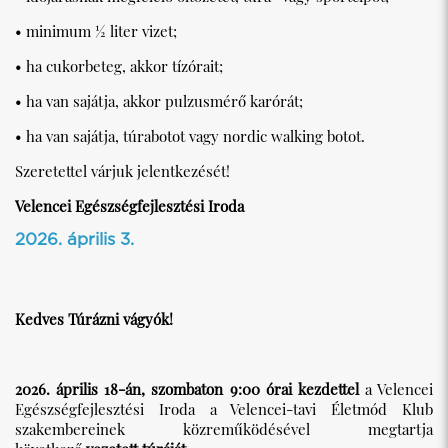
• minimum ½ liter vizet;
• ha cukorbeteg, akkor tízórait;
• ha van sajátja, akkor pulzusmérő karórát;
• ha van sajátja, túrabotot vagy nordic walking botot.
Szeretettel várjuk jelentkezését!
Velencei Egészségfejlesztési Iroda
2026. április 3.
Kedves Túrázni vágyók!
2026. április 18-án, szombaton 9:00 órai kezdettel
a Velencei
Egészségfejlesztési Iroda a Velencei-tavi Életmód Klub
szakembereinek közreműködésével megtartja