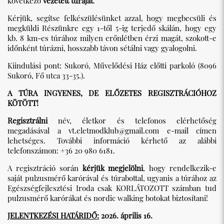
következő
vezetett túráját
.
Kérjük, segítse felkészülésünket azzal, hogy megbecsüli és
megküldi Részünkre egy 1-től 5-ig terjedő skálán, hogy egy
kb. 8 km-es túrához milyen erőnlétben érzi magát, szokott-e
időnként túrázni, hosszabb távon sétálni vagy gyalogolni.
Kiindulási pont: Sukoró, Művelődési Ház előtti parkoló (8096
Sukoró, Fő utca 33-35.).
A TÚRA INGYENES, DE ELŐZETES REGISZTRÁCIÓHOZ
KÖTÖTT!
Regisztrálni
név, életkor és telefonos elérhetőség
megadásával a
vt.eletmodklub@gmail.com
e-mail címen
lehetséges. További információ kérhető az alábbi
telefonszámon: +36 20 980 6181.
A regisztráció során
kérjük megjelölni
, hogy rendelkezik-e
saját pulzusmérő karórával és túrabottal, ugyanis a túrához az
Egészségfejlesztési Iroda csak KORLÁTOZOTT számban tud
pulzusmérő karórákat és nordic walking botokat biztosítani!
JELENTKEZÉSI HATÁRIDŐ:
2026. április 16.