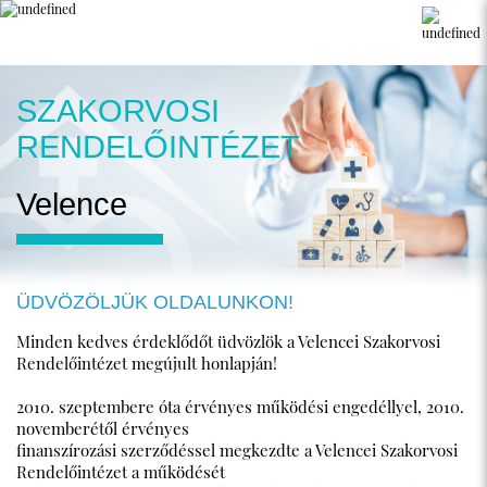
SZAKORVOSI
RENDELŐINTÉZET
Velence
ÜDVÖZÖLJÜK OLDALUNKON!
Minden kedves érdeklődőt üdvözlök a Velencei Szakorvosi
Rendelőintézet megújult honlapján!
2010. szeptembere óta érvényes működési engedéllyel, 2010.
novemberétől érvényes
finanszírozási szerződéssel megkezdte a Velencei Szakorvosi
Rendelőintézet a működését