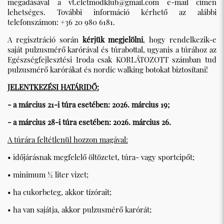
megadásával a
vt.eletmodklub@gmail.com
e-mail címen
lehetséges. További információ kérhető az alábbi
telefonszámon: +36 20 980 6181.
A regisztráció során
kérjük megjelölni
, hogy rendelkezik-e
saját pulzusmérő karórával és túrabottal, ugyanis a túrához az
Egészségfejlesztési Iroda csak KORLÁTOZOTT számban tud
pulzusmérő karórákat és nordic walking botokat biztosítani!
JELENTKEZÉSI HATÁRIDŐ:
- a március 21-i túra esetében: 2026. március 19;
- a március 28-i túra esetében: 2026. március 26.
A túrára feltétlenül hozzon magával:
• időjárásnak megfelelő öltözetet, túra- vagy sportcipőt;
• minimum ½ liter vizet;
• ha cukorbeteg, akkor tízórait;
• ha van sajátja, akkor pulzusmérő karórát;