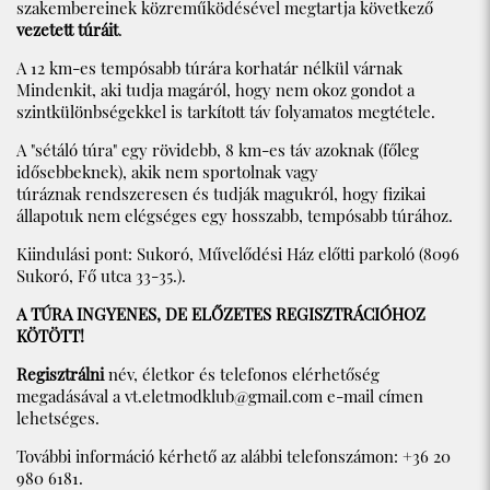
szakembereinek közreműködésével megtartja következő
vezetett túráit
.
A 12 km-es tempósabb túrára korhatár nélkül várnak
Mindenkit, aki tudja magáról, hogy nem okoz gondot a
szintkülönbségekkel is tarkított táv folyamatos megtétele.
A "sétáló túra" egy rövidebb, 8 km-es táv azoknak (főleg
idősebbeknek), akik nem sportolnak vagy
túráznak rendszeresen és tudják magukról, hogy fizikai
állapotuk nem elégséges egy hosszabb, tempósabb túrához.
Kiindulási pont: Sukoró, Művelődési Ház előtti parkoló (8096
Sukoró, Fő utca 33-35.).
A TÚRA INGYENES, DE ELŐZETES REGISZTRÁCIÓHOZ
KÖTÖTT!
Regisztrálni
név, életkor és telefonos elérhetőség
megadásával a
vt.eletmodklub@gmail.com
e-mail címen
lehetséges.
További információ kérhető az alábbi telefonszámon: +36 20
980 6181.