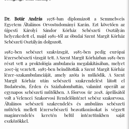
Dr. Botár András
1978-ban diplomázott a Semmelweis
Egyetem Általános Orvostudományi Karán. Ezt követően az
újpesti Károlyi Sándor Kórház Sebészeti Osztályán
helyezkedett el, majd 1981-től az óbudai Szent Margit Kórház
Sebészeti Osztályán dolgozott.
1982-ben sebészet szakvizsgát, 1985-ben pedig európai
lézersebészeti vizsgát tett. A Szent Margit Kórházban 1981-ben
részt vett a proktológia ambulancia megalakításában, melyet
2007-ig vezetett. 1985-ben beindították a Szent Margit Kórház
lézer-szakambulanciáját, amely azóta is működik. A Szent
Margit Kórház után sebészeti szakrendelést látott el
Budaörsön, Érden és Százhalombattán, valanint operált az
egynapos sebészeti műtőkben. A főorvos úr 2018. áprilisától
volt a Velencei Szakorvosi Rendelőintézet sebész szakorvosa.
Általános sebészeti szakrendelés és ambuláns sebészeti
műtétek mellett lézersebészeti beavatkozásokat is végzett
magánrendelés keretén belül intézetünkben saját
eszközökkel.