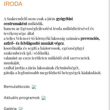
IRODA
A Szakrendelő nem csak a járás
gyógyítási
centrumaként
működik,
hanem az Egészségfejlesztési Iroda működtetésével és
tevékenysége által
a teljes Velencei-tó környéki lakosság számára
prevenciós,
szűrő- és felvilágosító munkát végez
,
koordinálja és segíti a háziorvosok, egészségügyi
szakemberek (pl.: védőnők),
valamint az ezen területen működő civil szervezetek
munkáját,
ezáltal javítja a járás lakosainak életminőségét,
gátolja a legfontosabb megelőzhető betegségek kialakulását.
Bemutatkozás
Aktuális programok
Galéria