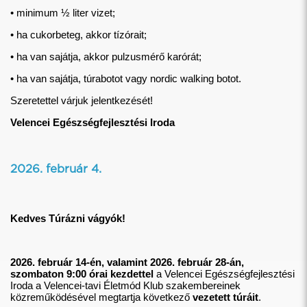
• minimum ½ liter vizet;
• ha cukorbeteg, akkor tízórait;
• ha van sajátja, akkor pulzusmérő karórát;
• ha van sajátja, túrabotot vagy nordic walking botot.
Szeretettel várjuk jelentkezését!
Velencei Egészségfejlesztési Iroda
2026. február 4.
Kedves Túrázni vágyók!
2026. február 14-én, valamint 2026. február 28-án,
szombaton 9:00 órai kezdettel
a Velencei Egészségfejlesztési
Iroda a Velencei-tavi Életmód Klub szakembereinek
közreműködésével megtartja következő
vezetett túráit
.