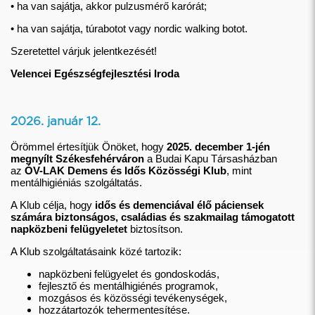
• ha van sajátja, akkor pulzusmérő karórát;
• ha van sajátja, túrabotot vagy nordic walking botot.
Szeretettel várjuk jelentkezését!
Velencei Egészségfejlesztési Iroda
2026. január 12.
Örömmel értesítjük Önöket, hogy
2025. december 1-jén
megnyílt Székesfehérváron
a Budai Kapu Társasházban
az
ÓV-LAK Demens és Idős Közösségi Klub
, mint
mentálhigiéniás szolgáltatás.
A Klub célja, hogy
idős és demenciával élő páciensek
számára biztonságos, családias és szakmailag támogatott
napközbeni felügyeletet
biztosítson.
A Klub szolgáltatásaink közé tartozik:
napközbeni felügyelet és gondoskodás,
fejlesztő és mentálhigiénés programok,
mozgásos és közösségi tevékenységek,
hozzátartozók tehermentesítése.