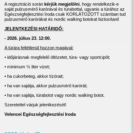
A regisztráció során
kérjük megjelölni
, hogy rendelkezik-e
saját pulzusmérő karórával és túrabottal, ugyanis a túrához az
Egészségfejlesztési Iroda csak KORLÁTOZOTT számban tud
pulzusmérő karórákat és nordic walking botokat biztosítani!
JELENTKEZÉSI HATÁRIDŐ:
- 2026. július 23. 12:00.
A túrára feltétlenül hozzon magával:
• időjárásnak megfelelő öltözetet, túra- vagy sportcipőt;
• minimum ½ liter vizet;
• ha cukorbeteg, akkor tízórait;
• ha van sajátja, akkor pulzusmérő karórát;
• ha van sajátja, túrabotot vagy nordic walking botot.
Szeretettel várjuk jelentkezését!
Velencei Egészségfejlesztési Iroda