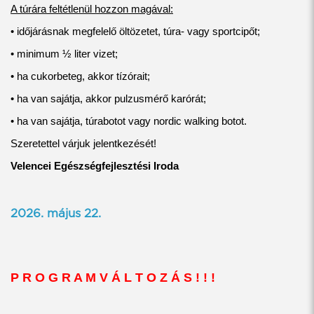
A túrára feltétlenül hozzon magával:
• időjárásnak megfelelő öltözetet, túra- vagy sportcipőt;
• minimum ½ liter vizet;
• ha cukorbeteg, akkor tízórait;
• ha van sajátja, akkor pulzusmérő karórát;
• ha van sajátja, túrabotot vagy nordic walking botot.
Szeretettel várjuk jelentkezését!
Velencei Egészségfejlesztési Iroda
2026. május 22.
P R O G R A M V Á L T O Z Á S ! ! !