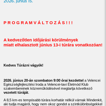
2026. június 15.
P R O G R A M V Á L T O Z Á S ! ! !
A kedvezőtlen időjárási körülmények
miatt elhalasztott június 13-i túrára vonatkozóan!
Kedves Túrázni vágyók!
2026. június 20-án szombaton 9:00 órai kezdettel
a Velencei
Egészségfejlesztési Iroda a Velencei-tavi Életmód Klub
szakembereinek közreműködésével megtartja következő
vezetett túráját
.
A 8,5 km-es tempósabb túrára korhatár nélkül várnak Mindenkit,
aki tudja magáról, hogy nem okoz gondot a szintkülönbségekkel