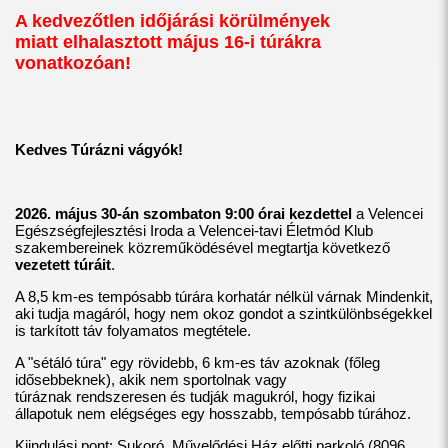
A kedvezőtlen időjárási körülmények
miatt elhalasztott május 16-i túrákra
vonatkozóan!
Kedves Túrázni vágyók!
2026. május 30-án szombaton 9:00 órai kezdettel
a Velencei
Egészségfejlesztési Iroda a Velencei-tavi Életmód Klub
szakembereinek közreműködésével megtartja következő
vezetett túráit
.
A 8,5 km-es tempósabb túrára korhatár nélkül várnak Mindenkit,
aki tudja magáról, hogy nem okoz gondot a szintkülönbségekkel
is tarkított táv folyamatos megtétele.
A "sétáló túra" egy rövidebb, 6 km-es táv azoknak (főleg
idősebbeknek), akik nem sportolnak vagy
túráznak rendszeresen és tudják magukról, hogy fizikai
állapotuk nem elégséges egy hosszabb, tempósabb túrához.
Kiindulási pont: Sukoró, Művelődési Ház előtti parkoló (8096