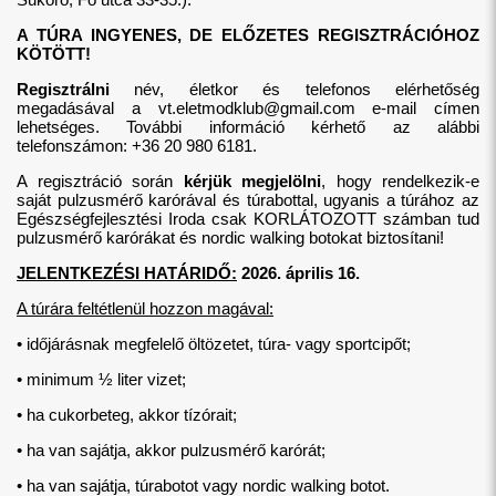
A TÚRA INGYENES, DE ELŐZETES REGISZTRÁCIÓHOZ
KÖTÖTT!
Regisztrálni
név, életkor és telefonos elérhetőség
megadásával a
vt.eletmodklub@gmail.com
e-mail címen
lehetséges. További információ kérhető az alábbi
telefonszámon: +36 20 980 6181.
A regisztráció során
kérjük megjelölni
, hogy rendelkezik-e
saját pulzusmérő karórával és túrabottal, ugyanis a túrához az
Egészségfejlesztési Iroda csak KORLÁTOZOTT számban tud
pulzusmérő karórákat és nordic walking botokat biztosítani!
JELENTKEZÉSI HATÁRIDŐ:
2026. április 16.
A túrára feltétlenül hozzon magával:
• időjárásnak megfelelő öltözetet, túra- vagy sportcipőt;
• minimum ½ liter vizet;
• ha cukorbeteg, akkor tízórait;
• ha van sajátja, akkor pulzusmérő karórát;
• ha van sajátja, túrabotot vagy nordic walking botot.