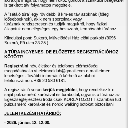
aki tudja magáról, hogy nem okoz gondot a szintkülönbségekkel
is tarkított táv folyamatos megtétele.
A "sétáló túra" egy rövidebb, 8 km-es táv azoknak (főleg
idősebbeknek), akik nem sportolnak vagy
túráznak rendszeresen és tudják magukról, hogy fizikai
állapotuk nem elégséges egy hosszabb, tempósabb túrához.
Kiindulási pont: Sukoró, Művelődési Ház előtti parkoló (8096
Sukoró, Fő utca 33-35.).
A TÚRA INGYENES, DE ELŐZETES REGISZTRÁCIÓHOZ
KÖTÖTT!
Regisztrálni
név, életkor és telefonos elérhetőség
megadásával a
vt.eletmodklub@gmail.com
e-mail címen
lehetséges. További információ kérhető az alábbi
telefonszámon: +36 20 980 6181.
A regisztráció során
kérjük megjelölni
, hogy rendelkezik-e
saját pulzusmérő karórával és túrabottal, ugyanis a túrához az
Egészségfejlesztési Iroda csak KORLÁTOZOTT számban tud
pulzusmérő karórákat és nordic walking botokat biztosítani!
JELENTKEZÉSI HATÁRIDŐ:
- 2026. június 12. 12:00.