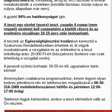
diagnosztikára is,
mindaddig, amíg az MCI fázisban a fehérje
metabolizálódik a vizeletben (későbbi fázisban; közép súlyos és
súlyos állapotban már nem).
A gyártó
94%-os hatékonyságot
ígér.
A teszt egy vizelet (gyors) teszt, csupán 4 csepp (nem
reggeli) vizeletet kell csepegtetni a kijelölt részre és az
eredmény vizuálisan 10-15 perc után leolvasható.
A tesztek az
Egészségfejlesztési Irodán
kon keresztül a
Szakorvosi Rendelőintézetben érhetőek el, itt végzik
munkatársaink a vizsgálatot és az értékelést is a teszt
önköltségi árán: 20.000 Ft-ért (készpénzes fizetésre van csak
lehetőség a vizsgálat során).
A javasolt szűrési korhatár: 50-55 év-től, ugyanakkor bárki
kérheti!
Amennyiben csatlakozna programunkhoz, kérem legyen olyan
kedves jelentkezni név és telefonszám megadásával a
06-30-
316-1069 mobiltelefonszámon hétfőn és pénteken 12:00-
17:00 óráig
!
Telefonon fogjuk kiértesíteni, amikor a teszt elérhetővé válik az
Ön részére.