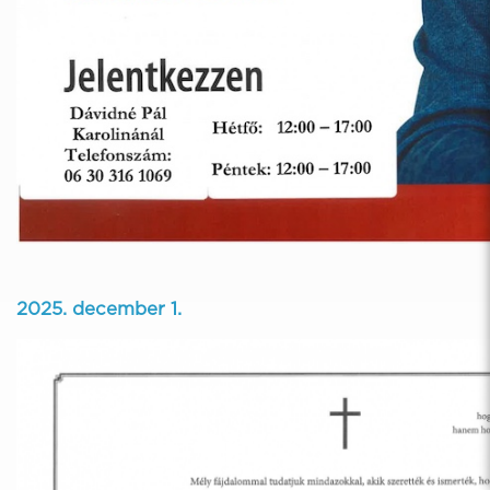
2025. december 1.
2481 Velence, Balatoni út 65.
06 22 589 515
titkarsag@velenceszakrendelo.hu