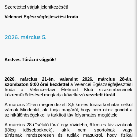
Szeretettel várjuk jelentkezését!
Velencei Egészségfejlesztési Iroda
2026. március 5.
Kedves Túrázni vágyók!
2026. március 21-én, valamint 2026. március 28-án,
szombaton 9:00 órai kezdettel
a Velencei Egészségfejlesztési
Iroda a Velencei-tavi Életmód Klub szakembereinek
közreműködésével megtartja következő
vezetett túráit
.
A március 21-én megrendezett 8,5 km-es túrára korhatár nélkül
várnak Mindenkit, aki tudja magáról, hogy nem okoz gondot a
szintkülönbségekkel is tarkított táv folyamatos megtétele.
A március 28-i "sétáló túra" egy rövidebb, 6 km-es táv azoknak
(főleg idősebbeknek), akik nem sportolnak vagy
túráznak rendszeresen és tudják magukról, hogy fizikai