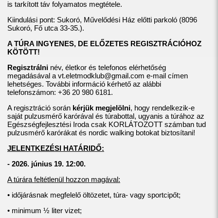
is tarkított táv folyamatos megtétele.
Kiindulási pont: Sukoró, Művelődési Ház előtti parkoló (8096
Sukoró, Fő utca 33-35.).
A TÚRA INGYENES, DE ELŐZETES REGISZTRÁCIÓHOZ
KÖTÖTT!
Regisztrálni
név, életkor és telefonos elérhetőség
megadásával a
vt.eletmodklub@gmail.com
e-mail címen
lehetséges. További információ kérhető az alábbi
telefonszámon: +36 20 980 6181.
A regisztráció során
kérjük megjelölni
, hogy rendelkezik-e
saját pulzusmérő karórával és túrabottal, ugyanis a túrához az
Egészségfejlesztési Iroda csak KORLÁTOZOTT számban tud
pulzusmérő karórákat és nordic walking botokat biztosítani!
JELENTKEZÉSI HATÁRIDŐ:
- 2026. június 19. 12:00.
A túrára feltétlenül hozzon magával:
• időjárásnak megfelelő öltözetet, túra- vagy sportcipőt;
• minimum ½ liter vizet;