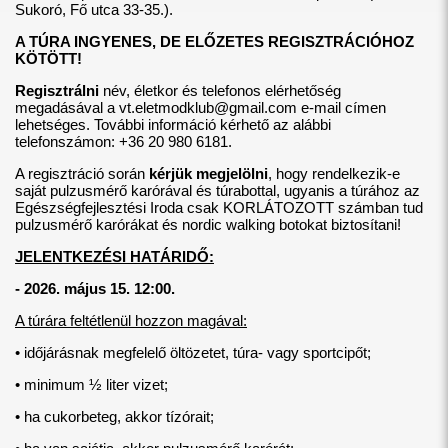
Sukoró, Fő utca 33-35.).
A TÚRA INGYENES, DE ELŐZETES REGISZTRÁCIÓHOZ
KÖTÖTT!
Regisztrálni
név, életkor és telefonos elérhetőség
megadásával a
vt.eletmodklub@gmail.com
e-mail címen
lehetséges. További információ kérhető az alábbi
telefonszámon: +36 20 980 6181.
A regisztráció során
kérjük megjelölni
, hogy rendelkezik-e
saját pulzusmérő karórával és túrabottal, ugyanis a túrához az
Egészségfejlesztési Iroda csak KORLÁTOZOTT számban tud
pulzusmérő karórákat és nordic walking botokat biztosítani!
JELENTKEZÉSI HATÁRIDŐ:
- 2026. május 15. 12:00.
A túrára feltétlenül hozzon magával:
• időjárásnak megfelelő öltözetet, túra- vagy sportcipőt;
• minimum ½ liter vizet;
• ha cukorbeteg, akkor tízórait;