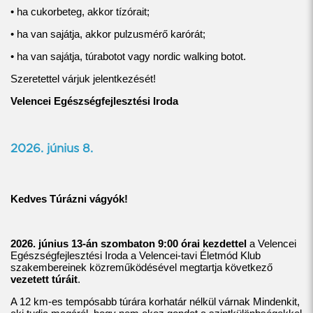
• ha cukorbeteg, akkor tízórait;
• ha van sajátja, akkor pulzusmérő karórát;
• ha van sajátja, túrabotot vagy nordic walking botot.
Szeretettel várjuk jelentkezését!
Velencei Egészségfejlesztési Iroda
2026. június 8.
Kedves Túrázni vágyók!
2026. június 13-án szombaton 9:00 órai kezdettel
a Velencei
Egészségfejlesztési Iroda a Velencei-tavi Életmód Klub
szakembereinek közreműködésével megtartja következő
vezetett túráit
.
A 12 km-es tempósabb túrára korhatár nélkül várnak Mindenkit,