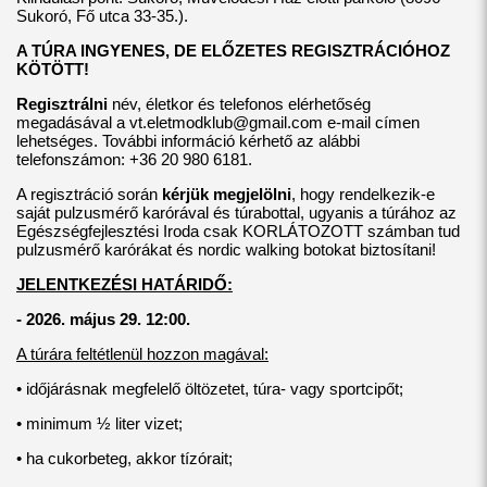
Sukoró, Fő utca 33-35.).
A TÚRA INGYENES, DE ELŐZETES REGISZTRÁCIÓHOZ
KÖTÖTT!
Regisztrálni
név, életkor és telefonos elérhetőség
megadásával a
vt.eletmodklub@gmail.com
e-mail címen
lehetséges. További információ kérhető az alábbi
telefonszámon: +36 20 980 6181.
A regisztráció során
kérjük megjelölni
, hogy rendelkezik-e
saját pulzusmérő karórával és túrabottal, ugyanis a túrához az
Egészségfejlesztési Iroda csak KORLÁTOZOTT számban tud
pulzusmérő karórákat és nordic walking botokat biztosítani!
JELENTKEZÉSI HATÁRIDŐ:
- 2026. május 29. 12:00.
A túrára feltétlenül hozzon magával:
• időjárásnak megfelelő öltözetet, túra- vagy sportcipőt;
• minimum ½ liter vizet;
• ha cukorbeteg, akkor tízórait;