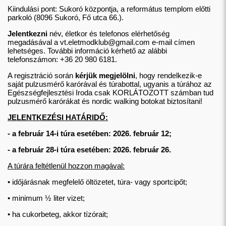
Kiindulási pont: Sukoró központja, a református templom előtti
parkoló (8096 Sukoró, Fő utca 66.).
Jelentkezni
név, életkor és telefonos elérhetőség
megadásával a
vt.eletmodklub@gmail.com
e-mail címen
lehetséges. További információ kérhető az alábbi
telefonszámon: +36 20 980 6181.
A regisztráció során
kérjük megjelölni
, hogy rendelkezik-e
saját pulzusmérő karórával és túrabottal, ugyanis a túrához az
Egészségfejlesztési Iroda csak KORLÁTOZOTT számban tud
pulzusmérő karórákat és nordic walking botokat biztosítani!
JELENTKEZÉSI HATÁRIDŐ:
- a február 14-i túra esetében: 2026. február 12;
- a február 28-i túra esetében: 2026. február 26.
A túrára feltétlenül hozzon magával:
• időjárásnak megfelelő öltözetet, túra- vagy sportcipőt;
• minimum ½ liter vizet;
• ha cukorbeteg, akkor tízórait;