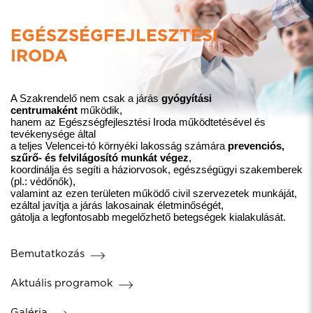
EGÉSZSÉGFEJLESZTÉSI
IRODA
A Szakrendelő nem csak a járás
gyógyítási
centrumaként
működik,
hanem az Egészségfejlesztési Iroda működtetésével és
tevékenysége által
a teljes Velencei-tó környéki lakosság számára
prevenciós,
szűrő- és felvilágosító munkát végez
,
koordinálja és segíti a háziorvosok, egészségügyi szakemberek
(pl.: védőnők),
valamint az ezen területen működő civil szervezetek munkáját,
ezáltal javítja a járás lakosainak életminőségét,
gátolja a legfontosabb megelőzhető betegségek kialakulását.
Bemutatkozás
Aktuális programok
Galéria