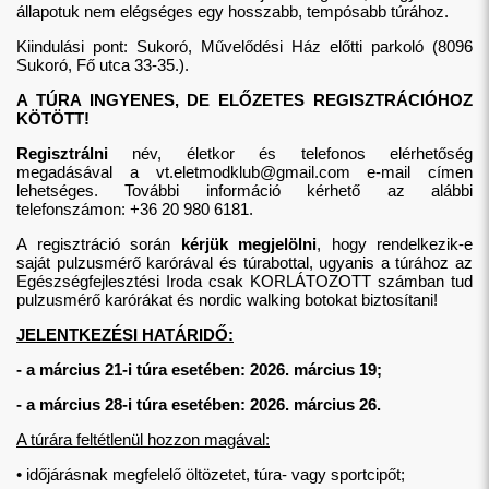
állapotuk nem elégséges egy hosszabb, tempósabb túrához.
Kiindulási pont: Sukoró, Művelődési Ház előtti parkoló (8096
Sukoró, Fő utca 33-35.).
A TÚRA INGYENES, DE ELŐZETES REGISZTRÁCIÓHOZ
KÖTÖTT!
Regisztrálni
név, életkor és telefonos elérhetőség
megadásával a
vt.eletmodklub@gmail.com
e-mail címen
lehetséges. További információ kérhető az alábbi
telefonszámon: +36 20 980 6181.
A regisztráció során
kérjük megjelölni
, hogy rendelkezik-e
saját pulzusmérő karórával és túrabottal, ugyanis a túrához az
Egészségfejlesztési Iroda csak KORLÁTOZOTT számban tud
pulzusmérő karórákat és nordic walking botokat biztosítani!
JELENTKEZÉSI HATÁRIDŐ:
- a március 21-i túra esetében: 2026. március 19;
- a március 28-i túra esetében: 2026. március 26.
A túrára feltétlenül hozzon magával:
• időjárásnak megfelelő öltözetet, túra- vagy sportcipőt;