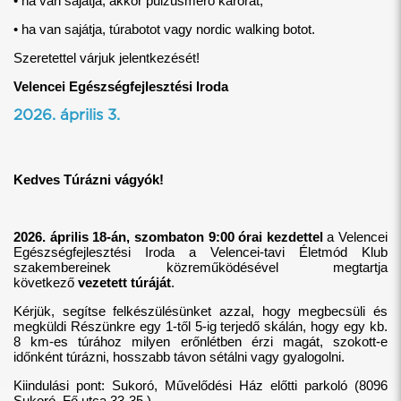
• ha van sajátja, akkor pulzusmérő karórát;
• ha van sajátja, túrabotot vagy nordic walking botot.
Szeretettel várjuk jelentkezését!
Velencei Egészségfejlesztési Iroda
2026. április 3.
Kedves Túrázni vágyók!
2026. április 18-án, szombaton 9:00 órai kezdettel
a Velencei
Egészségfejlesztési Iroda a Velencei-tavi Életmód Klub
szakembereinek közreműködésével megtartja
következő
vezetett túráját
.
Kérjük, segítse felkészülésünket azzal, hogy megbecsüli és
megküldi Részünkre egy 1-től 5-ig terjedő skálán, hogy egy kb.
8 km-es túrához milyen erőnlétben érzi magát, szokott-e
időnként túrázni, hosszabb távon sétálni vagy gyalogolni.
Kiindulási pont: Sukoró, Művelődési Ház előtti parkoló (8096
Sukoró, Fő utca 33-35.).