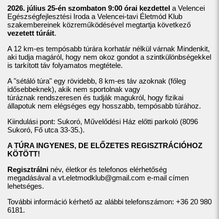
2026. július 25-én szombaton 9:00 órai kezdettel
a Velencei
Egészségfejlesztési Iroda a Velencei-tavi Életmód Klub
szakembereinek közreműködésével megtartja következő
vezetett túráit
.
A 12 km-es tempósabb túrára korhatár nélkül várnak Mindenkit,
aki tudja magáról, hogy nem okoz gondot a szintkülönbségekkel
is tarkított táv folyamatos megtétele.
A "sétáló túra" egy rövidebb, 8 km-es táv azoknak (főleg
idősebbeknek), akik nem sportolnak vagy
túráznak rendszeresen és tudják magukról, hogy fizikai
állapotuk nem elégséges egy hosszabb, tempósabb túrához.
Kiindulási pont: Sukoró, Művelődési Ház előtti parkoló (8096
Sukoró, Fő utca 33-35.).
A TÚRA INGYENES, DE ELŐZETES REGISZTRÁCIÓHOZ
KÖTÖTT!
Regisztrálni
név, életkor és telefonos elérhetőség
megadásával a
vt.eletmodklub@gmail.com
e-mail címen
lehetséges.
További információ kérhető az alábbi telefonszámon: +36 20 980
6181.