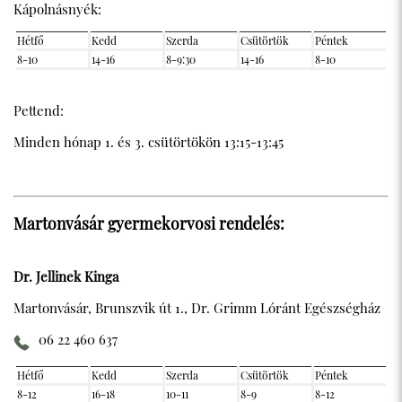
Kápolnásnyék:
Hétfő
Kedd
Szerda
Csütörtök
Péntek
8-10
14-16
8-9:30
14-16
8-10
Pettend:
Minden hónap 1. és 3. csütörtökön 13:15-13:45
Martonvásár gyermekorvosi rendelés:
Dr. Jellinek Kinga
Martonvásár, Brunszvik út 1., Dr. Grimm Lóránt Egészségház
06 22 460 637
Hétfő
Kedd
Szerda
Csütörtök
Péntek
8-12
16-18
10-11
8-9
8-12