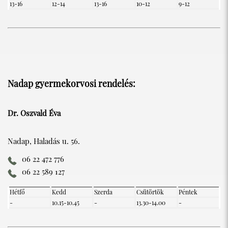
13-16
12-14
13-16
10-12
9-12
Nadap gyermekorvosi rendelés:
Dr. Oszvald Éva
Nadap, Haladás u. 56.
06 22 472 776
06 22 589 127
Hétfő
Kedd
Szerda
Csütörtök
Péntek
-
10.15-10.45
-
13.30-14.00
-