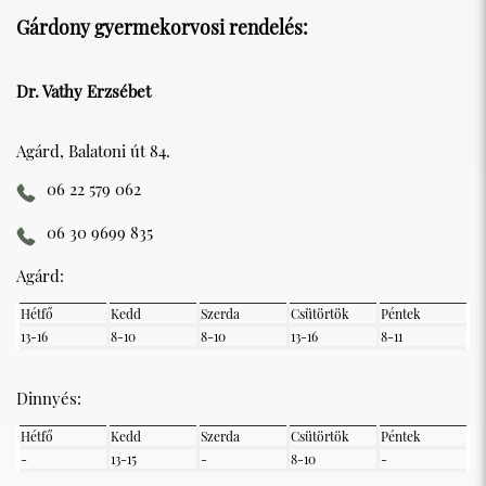
Gárdony gyermekorvosi rendelés:
Dr. Vathy Erzsébet
Agárd, Balatoni út 84.
06 22 579 062
06 30 9699 835
Agárd:
Hétfő
Kedd
Szerda
Csütörtök
Péntek
13-16
8-10
8-10
13-16
8-11
Dinnyés:
Hétfő
Kedd
Szerda
Csütörtök
Péntek
-
13-15
-
8-10
-