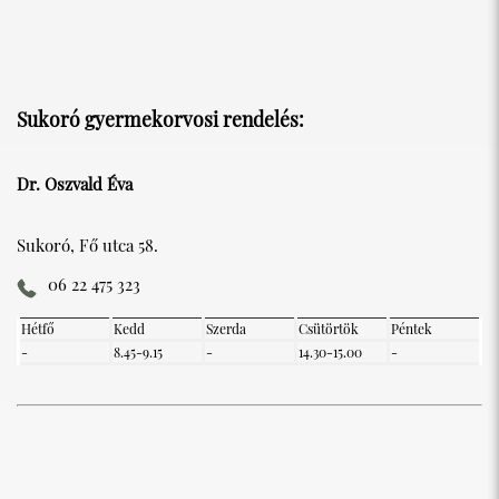
Sukoró gyermekorvosi rendelés:
Dr. Oszvald Éva
Sukoró, Fő utca 58.
06 22 475 323
Hétfő
Kedd
Szerda
Csütörtök
Péntek
-
8.45-9.15
-
14.30-15.00
-