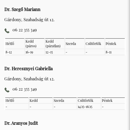
Dr. Szegő Mariann
Gárdony, Szabadság út 12.
06 22 355 349
Kedd
Kedd
Hétfő
Szerda
Csütörtök
Péntek
(páros)
(páratlan)
8-12
16-19
12-15
-
-
8-11
Dr. Heresznyei Gabriella
Gárdony, Szabadság út 12.
06 22 355 349
Hétfő
Kedd
Szerda
Csütörtök
Péntek
-
-
-
14:15-16:15
-
Dr. Aranyos Judit