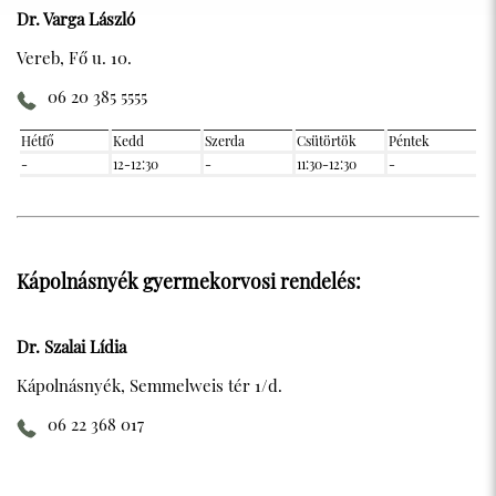
Dr. Varga László
Vereb, Fő u. 10.
06 20 385 5555
Hétfő
Kedd
Szerda
Csütörtök
Péntek
-
12-12:30
-
11:30-12:30
-
Kápolnásnyék gyermekorvosi rendelés:
Dr. Szalai Lídia
Kápolnásnyék, Semmelweis tér 1/d.
06 22 368 017