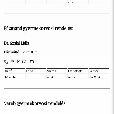
-
-
-
13-14
-
Pázmánd gyermekorvosi rendelés:
Dr. Szalai Lídia
Pázmánd, Béke u. 2.
06 30 433 4774
Hétfő
Kedd
Szerda
Csütörtök
Péntek
10:30-12
-
11-12
12-13
10:30-12
Vereb gyermekorvosi rendelés: