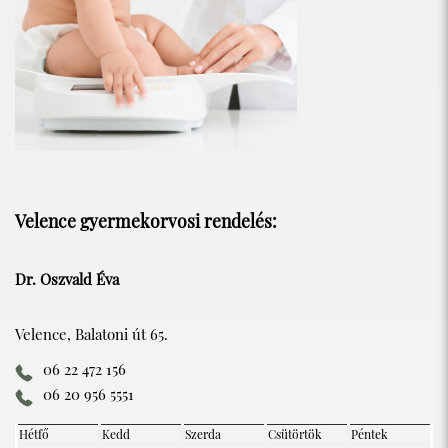
Velence gyermekorvosi rendelés:
Dr. Oszvald Éva
Velence, Balatoni út 65.
06 22 472 156
06 20 956 5551
Hétfő
Kedd
Szerda
Csütörtök
Péntek