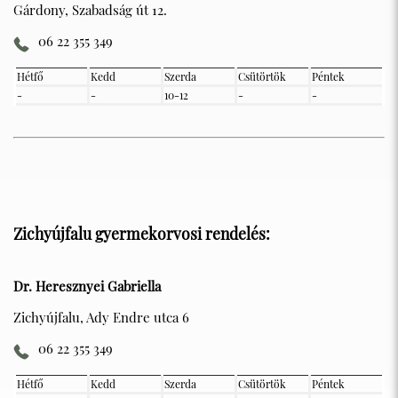
Gárdony, Szabadság út 12.
06 22 355 349
Hétfő
Kedd
Szerda
Csütörtök
Péntek
-
-
10-12
-
-
Zichyújfalu gyermekorvosi rendelés:
Dr. Heresznyei Gabriella
Zichyújfalu, Ady Endre utca 6
06 22 355 349
Hétfő
Kedd
Szerda
Csütörtök
Péntek