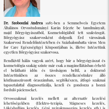
Dr. Szoboszlai Andrea
1985-ben a Semmelweis Egyetem
Általános Orvostudományi Karán fejezte be tanulmányait,
majd Bőrgyógyászatból, Kozmetológiából tett szakvizsgát.
Bőrgyógyász szakorvosként dolgozik Érd városának
Szakorvosi Rendelőintézetében és Százhalombatta város Men
for Care Egészségügyi Központjában is, illetve Intézetünk
egyetlen Bőrgyógyász szakorvosa.
Rendkívül hálás vagyok azért, hogy bár a bőrgyógyászat és
kozmetológia szakág szinte már csak a magánellátásban érhető
el belátható időn és távolságon belül, a doktornő
Intézetünkben az összes rendelkezésünkre álló
közfinanszírozott óraszámban, segítőkészen, átfogó szakmai
tapasztalattal diagnosztizálja, kezeli és gondozza a hozzá
forduló pácienseket.
Orvosszakmai kezelés mellett az alternatív kezelési
lehetőségekben (Elektro-terápia, Mágneses kezelés,
Lökéshullám kezelés, Gépi nyirokmasszázs kezelés stb.) is