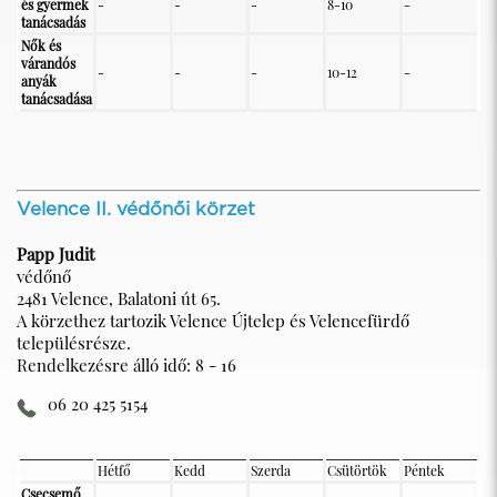
és gyermek
-
-
-
8-10
-
tanácsadás
Nők és
várandós
-
-
-
10-12
-
anyák
tanácsadása
Velence II. védőnői körzet
Papp Judit
védőnő
2481 Velence, Balatoni út 65.
A körzethez tartozik Velence Újtelep és Velencefürdő
településrésze.
Rendelkezésre álló idő: 8 - 16
06 20 425 5154
Hétfő
Kedd
Szerda
Csütörtök
Péntek
Csecsemő