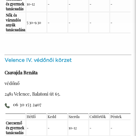
és gyermek
10-12
-
-
-
-
tanácsadás
Nők és
várandós
7.30-9.30
-
-
-
-
anyák
tanácsadása
Velence IV. védőnői körzet
Csavajda Renáta
védőnő
2481 Velence, Balatoni út 65.
06 30 153 2407
Hétfő
Kedd
Szerda
Csütörtök
Péntek
Csecsemő
és gyermek
-
-
10-12
-
-
tanácsadás