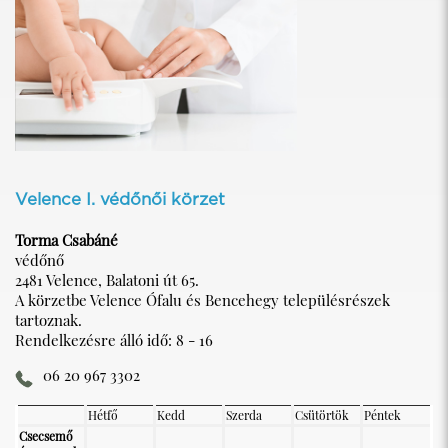
Velence I. védőnői körzet
Torma Csabáné
védőnő
2481 Velence, Balatoni út 65.
A körzetbe Velence Ófalu és Bencehegy településrészek
tartoznak.
Rendelkezésre álló idő: 8 - 16
06 20 967 3302
Hétfő
Kedd
Szerda
Csütörtök
Péntek
Csecsemő