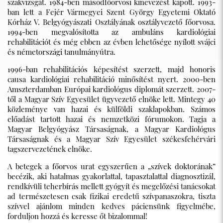
szakvizsgát. 1984-ben másodfőorvosi kinevezést kapott. 1993-
ban lett a Fejér Vármegyei Szent György Egyetemi Oktató
Kórház V. Belgyógyászati Osztályának osztályvezető főorvosa.
1994-ben megvalósította az ambuláns kardiológiai
rehabilitációt és még ebben az évben lehetősége nyílott svájci
és németországi tanulmányútra.
1996-ban rehabilitációs képesítést szerzett, majd honoris
causa kardiológiai rehabilitáció minősítést nyert. 2000-ben
Amszterdamban Európai kardiológus diplomát szerzett. 2007-
től a Magyar Szív Egyesület ügyvezető elnöke lett. Mintegy 40
közleménye van hazai és külföldi szaklapokban. Számos
előadást tartott hazai és nemzetközi fórumokon. Tagja a
Magyar Belgyógyász Társaságnak, a Magyar Kardiológus
Társaságnak és a Magyar Szív Egyesület székesfehérvári
tagszervezetének elnöke.
A betegek a főorvos urat egyszerűen a „szívek doktorának”
becézik, aki hatalmas gyakorlattal, tapasztalattal diagnosztizál,
rendkívüli teherbírás mellett gyógyít és megelőzési tanácsokat
ad természetesen csak fizikai eredetű szívpanaszokra, tiszta
szívvel ajánlom minden kedves páciensünk figyelmébe,
forduljon hozzá és keresse őt bizalommal!