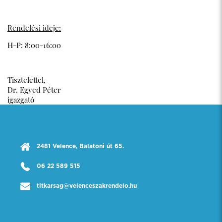
Rendelési ideje:
H-P: 8:00-16:00
Tisztelettel,
Dr. Egyed Péter
igazgató
2481 Velence, Balatoni út 65.
06 22 589 515
titkarsag@velenceszakrendelo.hu