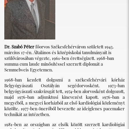
Dr. Szabó Péter
főorvos Székesfehérváron született 1943.
március 17-én. Általános és középiskolai tanulmányait is
szülővárosában végezte, 1961-ben érettségizett. 1968-ban
summa cum laude minősítéssel szerzett diplomát a
Semmelweis Egyetemen.
1968-ban kezdett dolgozni a székesfehérvári kórház
Belgyógyászati Osztályán segédorvosként. 1973-ban
belgyógyászati szakvizsgát tett, 1974-ben alorvosként dolgozott,
majd 1976-ban adjunktusi kinevezést kapott. 1976-ban a
megyéből, a megyei korházból az első kardiológiai közleményt
közölte. 1977-ben önerőből bevezette az ideiglenes pacemaker
technikát az intézetben.
1981-ben az országban az elsők között szerzett kardiológiai