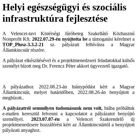
Helyi egészségügyi és szociális
infrastruktúra fejlesztése
A Velencei-tavi Kistérségi Járóbeteg Szakellátó Közhasznú
Nonprofit Kft.
2022.07.29-én nyújtotta be
a támogatási kérelmet a
TOP_Plusz-3.3.2-21
sz. pályázati felhívásra a Magyar
Államkincstár részére.
A pályázat elkészítésével és a projektmenedzseri feladatokkal külsős
személyt bízott meg Dr. Ferencz Péter akkori ügyvezető igazgató.
A pályázathoz 2022.08.23-án hiánypótlást kért a Magyar
Államkincstár, melyet határidőben, 2022.08.26-án benyújtott a
megbízott..
A pályázatról semmilyen tudomásunk nem volt,
hiába próbáltuk
e-mailen keresztül felvenni a kapcsolatot a pályázatot benyújtó
személlyel.
2023.07.07-én
a Velencei Szakrendelő új
projektmenedzsere hozzáférést kért az Államkincstártól a benyújtott
pályázati anyaghoz.