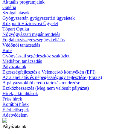
Aktuális programjaink
Galéria
Szolgáltatások
Gyógyszertár, gyógyszertári ügyeletek
Központi Háziorvosi Ügyelet
Tópart Optika
Nőgyógyászati magánrendelés
Foglalkozás-egészségügyi ellátás
Védőnői tanácsadás
Büfé
Gyógyászati segédeszköz szaküzlet
Mediátori tanácsadás
Pályázataink
Egészségfejlesztés a Velencei-tó környékén (EFI)
Az alapellátás és népegészségügy fejlesztése (Praxis)
A pályázatokból eredő tartozás rendezése
Eszközbeszerzés (Meg nem valósult pályázat)
Hírek, aktualitások
Friss hírek
Korábbi hírek
Elérhetőségek
Adatvédelem
Pályázataink