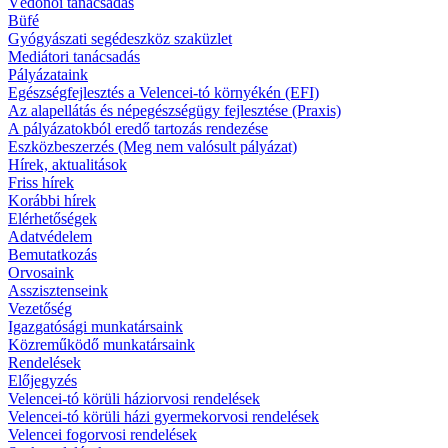
Védőnői tanácsadás
Büfé
Gyógyászati segédeszköz szaküzlet
Mediátori tanácsadás
Pályázataink
Egészségfejlesztés a Velencei-tó környékén (EFI)
Az alapellátás és népegészségügy fejlesztése (Praxis)
A pályázatokból eredő tartozás rendezése
Eszközbeszerzés (Meg nem valósult pályázat)
Hírek, aktualitások
Friss hírek
Korábbi hírek
Elérhetőségek
Adatvédelem
Bemutatkozás
Orvosaink
Asszisztenseink
Vezetőség
Igazgatósági munkatársaink
Közreműködő munkatársaink
Rendelések
Előjegyzés
Velencei-tó körüli háziorvosi rendelések
Velencei-tó körüli házi gyermekorvosi rendelések
Velencei fogorvosi rendelések