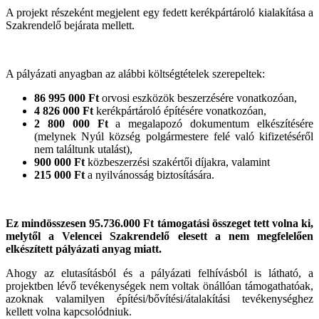
A projekt részeként megjelent egy fedett kerékpártároló kialakítása a
Szakrendelő bejárata mellett.
A pályázati anyagban az alábbi költségtételek szerepeltek:
86 995 000 Ft
orvosi eszközök beszerzésére vonatkozóan,
4 826 000 Ft
kerékpártároló építésére vonatkozóan,
2 800 000 Ft
a megalapozó dokumentum elkészítésére
(melynek Nyúl község polgármestere felé való kifizetéséről
nem találtunk utalást),
900 000 Ft
közbeszerzési szakértői díjakra, valamint
215 000 Ft
a nyilvánosság biztosítására.
Ez mindösszesen 95.736.000 Ft támogatási összeget tett volna ki,
melytől a Velencei Szakrendelő elesett a nem megfelelően
elkészített pályázati anyag miatt.
Ahogy az elutasításból és a pályázati felhívásból is látható, a
projektben lévő tevékenységek nem voltak önállóan támogathatóak,
azoknak valamilyen építési/bővítési/átalakítási tevékenységhez
kellett volna kapcsolódniuk.