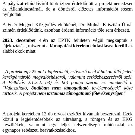
A pályázat elbírálásáról több ízben érdeklődött a projektmenedzser
az Államkincstárnál, de a döntésről előzetes információt sosem
nyújtottak.
A Fejér Megyei Közgyűlés elnökénél, Dr. Molnár Krisztián Úrnál
szintén érdeklődtünk, azonban érdemi információ tőle sem érkezett.
2023. december 4-én
az EPTK felületen végül megkaptuk a
tájékoztatást, miszerint a
támogatási kérelem elutasításra került
az
alábbi okok miatt:
„A projekt egy 25 m2 alapterületű, csőszerű acél lábakon álló fedett
kerékpártároló megvalósításáról, valamint eszközbeszerzésről szól.
A Felhívás 2.1.2.2. b3) és b6) pontja szerint ez mindkettő a
"Választható,
önállóan nem támogatható
tevékenységek" közé
tartozik. A projekt
nem tartalmaz támogatható főtevékenységet
."
A projekt keretében 12 db orvosi eszközt kívántak beszerezni. Ezek
közül a legjelentősebbek az ultrahang, a röntgen és az EKG
készülékek, valamint egy teljes felszereltségű műtőasztal az
egynapos sebészeti beavatkozásokhoz.