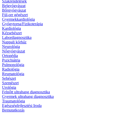
Szakrendelések
Belgyógyászat
Bőrgyógyászat
Fül-orr gégészet
Gyermekkardiológia
Gyógytorna/Fizikoterápia
Kardiológia
Kézsebészet
Labordiagnosztika
Nappali kórház
Neurológia
Nőgyógyászat
Ortopédia
Pszichiátria
Pulmonológia
Radiológia
Reumatológia
Sebészet
Szemészet
Urológia
Felnőtt ultrahang diagnosztika
Gyermek ultrahang diagnosztika
Traumatológia
Egészségfejlesztési Iroda
Bemutatkozás