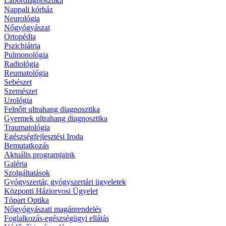
Labordiagnosztika
Nappali kórház
Neurológia
Nőgyógyászat
Ortopédia
Pszichiátria
Pulmonológia
Radiológia
Reumatológia
Sebészet
Szemészet
Urológia
Felnőtt ultrahang diagnosztika
Gyermek ultrahang diagnosztika
Traumatológia
Egészségfejlesztési Iroda
Bemutatkozás
Aktuális programjaink
Galéria
Szolgáltatások
Gyógyszertár, gyógyszertári ügyeletek
Központi Háziorvosi Ügyelet
Tópart Optika
Nőgyógyászati magánrendelés
Foglalkozás-egészségügyi ellátás